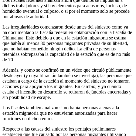
Los fiscales federales analizan ahora que delitos se imputarán a
dichos trabajadores y si hay elementos para acusarlos, incluso, de
homicidio eventual o culposo, o si por el momento solo se procede
por abusos de autoridad.
Whatsapp
Las irregularidades comenzaron desde antes del siniestro como ya
ha documentado la fiscalía federal en colaboración con la fiscalía de
Chihuahua. Esto debido a que en la estación migratoria se estima
que había al menos 80 personas migrantes privadas de su libertad,
que no habían cometido ningún delito. La cifra de personas
retenidas sobrepasaba la capacidad de la estación que es de no más
de 70.
Linkedin
Además, y como se confirmó en un vídeo que circuló públicamente
desde ayer (y cuya filtración también se investiga), las personas que
estaban a cargo de la estación al momento del siniestro no tomaron
acciones para apoyar a los migrantes. En cambio, y ya cuando
estaba el incendio en desarrollo se retiraron dejándolas encerradas y
sin posibilidad de escape.
Los fiscales también analizan si no había personas ajenas a la
estación migratoria que no estuvieran autorizadas para hacer
funciones en dicho centro.
Respecto a las causas del siniestro los peritajes preliminares
establecen que fue causado por las personas migrantes utilizando