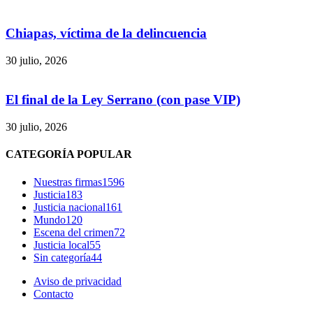
Chiapas, víctima de la delincuencia
Bluesky
30 julio, 2026
El final de la Ley Serrano (con pase VIP)
Threads
30 julio, 2026
CATEGORÍA POPULAR
Nuestras firmas
1596
Justicia
183
Justicia nacional
161
Mundo
120
Escena del crimen
72
Justicia local
55
Sin categoría
44
Aviso de privacidad
Contacto