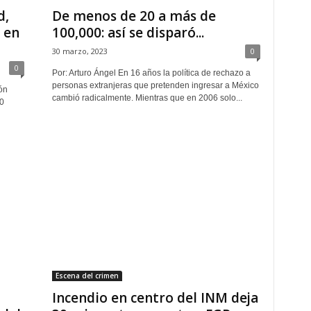
d,
De menos de 20 a más de
 en
100,000: así se disparó...
30 marzo, 2023
0
0
Por: Arturo Ángel En 16 años la política de rechazo a
personas extranjeras que pretenden ingresar a México
ón
cambió radicalmente. Mientras que en 2006 solo...
0
Escena del crimen
Incendio en centro del INM deja