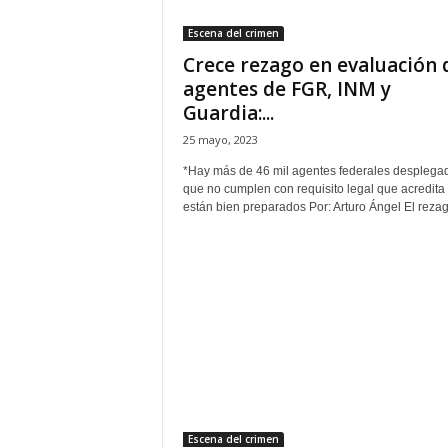
t
Escena del crimen
a
Crece rezago en evaluación 
l
d
agentes de FGR, INM y
e
Guardia:...
D
25 mayo, 2023
i
f
*Hay más de 46 mil agentes federales desplega
u
que no cumplen con requisito legal que acredita
s
están bien preparados Por: Arturo Ángel El rezag
i
ó
n
d
e
l
S
a
b
e
r
Escena del crimen