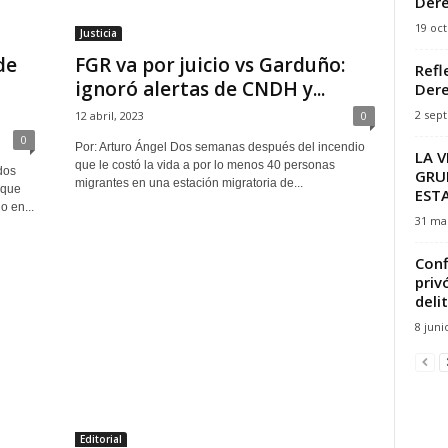
Der
19 oct
Justicia
de
FGR va por juicio vs Garduño:
Refl
ignoró alertas de CNDH y...
Dere
2 sep
12 abril, 2023
0
0
Por: Arturo Ángel Dos semanas después del incendio
LA 
que le costó la vida a por lo menos 40 personas
dos
GRU
migrantes en una estación migratoria de...
 que
EST
o en...
31 ma
Conf
priv
deli
8 juni
Editorial