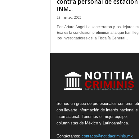
contra personal de estación
INM...
29 marzo, 2023
Por: Arturo Ángel Los encerraron y los dejaron mo
Esa es la conclusión preliminar a la que han lle
los investigadores de la Fiscalía General...
Somos un grupo de profesionales compromet
con llevarte información de interés nacional e
internacional. Tenemos el mejor equipo,
columnistas de México y Latinoamérica.
Contáctanos:
contacto@notitiacriminis.mx