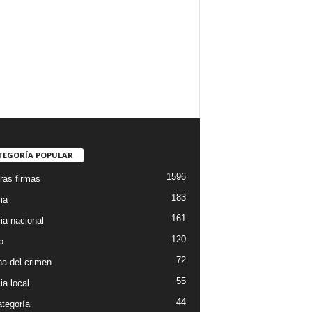
TEGORÍA POPULAR
1596
ras firmas
183
ia
161
ia nacional
120
o
72
a del crimen
55
ia local
44
ategoría