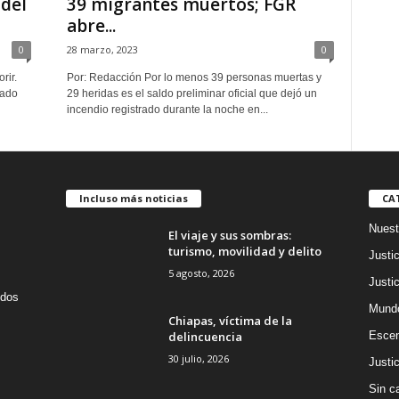
 del
39 migrantes muertos; FGR
abre...
0
28 marzo, 2023
0
rir.
Por: Redacción Por lo menos 39 personas muertas y
gado
29 heridas es el saldo preliminar oficial que dejó un
incendio registrado durante la noche en...
Incluso más noticias
CA
Nuest
El viaje y sus sombras:
turismo, movilidad y delito
Justic
5 agosto, 2026
Justic
idos
Mund
Chiapas, víctima de la
delincuencia
Escen
30 julio, 2026
Justic
Sin c