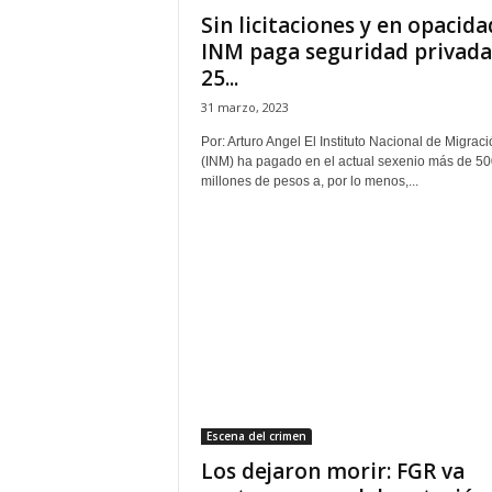
P
Sin licitaciones y en opacida
e
INM paga seguridad privada
n
25...
a
l
31 marzo, 2023
Por: Arturo Angel El Instituto Nacional de Migraci
(INM) ha pagado en el actual sexenio más de 50
millones de pesos a, por lo menos,...
Escena del crimen
Los dejaron morir: FGR va