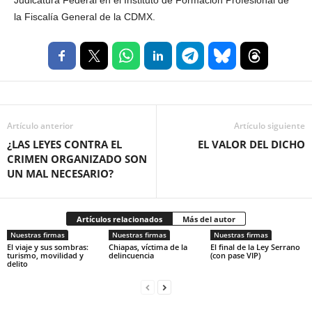
Judicatura Federal en el Instituto de Formación Profesional de
la Fiscalía General de la CDMX.
Artículo anterior
Artículo siguiente
¿LAS LEYES CONTRA EL
EL VALOR DEL DICHO
CRIMEN ORGANIZADO SON
UN MAL NECESARIO?
Artículos relacionados
Más del autor
Nuestras firmas
Nuestras firmas
Nuestras firmas
El viaje y sus sombras:
Chiapas, víctima de la
El final de la Ley Serrano
turismo, movilidad y
delincuencia
(con pase VIP)
delito