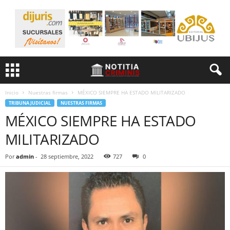
Inicio
Nuestras firmas
MÉXICO SIEMPRE HA ESTADO MILITARIZADO
TRIBUNA JUDICIAL
NUESTRAS FIRMAS
MÉXICO SIEMPRE HA ESTADO
MILITARIZADO
Por
admin
-
28 septiembre, 2022
727
0