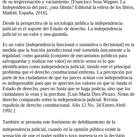
de su tergiversación y vaciamiento. [Francisco Sosa Wagner. La
Independencia del juez; ¿una fábula? Editorial la esfera de los libros,
Madrid, España, 2016].
Desde la perspectiva de la sociología jurídica la independencia
judicial es el soporte del Estado de derecho. La independencia
judicial es un valor y una garantía.
Es un valor [independencia funcional o sustantiva o decisional] en la
medida que la función jurisdiccional esté sometida únicamente a la
legalidad; como garantía [conjunto de mecanismos jurídicos para
salvaguardar y realizar ese valor] en stricto sensu es lo que
identificamos como independencia judicial, siendo este el principal
Telegram
problema que el derecho constitucional enfrenta. La percepción por
parte de los ciudadanos de que los jueces actúan con independencia
es indispensable para que se aprecien los valores en que se funda el
Estado de derecho, pues no basta que se haga justicia, sino que los
ciudadanos la vean y la perciban. [Luis María Diez-Picazo. Notas de
derecho comparado sobre la independencia judicial. Revista
española de derecho constitucional. Año 12 No. 34 Enero-Abril
1992.]
También se presenta este fenómeno de debilitamiento de la
independencia judicial, cuando en la opinión pública existe la
sensación de que el poder político tuvo injerencia en la decisión