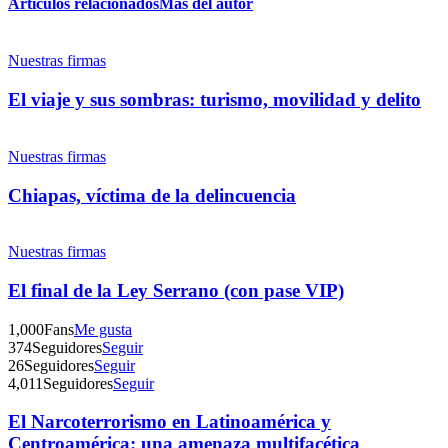
Artículos relacionados
Más del autor
Nuestras firmas
El viaje y sus sombras: turismo, movilidad y delito
Whatsapp
Nuestras firmas
Chiapas, víctima de la delincuencia
Nuestras firmas
Linkedin
El final de la Ley Serrano (con pase VIP)
1,000
Fans
Me gusta
374
Seguidores
Seguir
26
Seguidores
Seguir
4,011
Seguidores
Seguir
El Narcoterrorismo en Latinoamérica y
Centroamérica: una amenaza multifacética