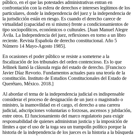
Whatsapp
público, en el que las potestades administrativas entran en
confrontación con la esfera de derechos e intereses legítimos de los
particulares, donde la independencia del juez y la independencia de
la jurisdicción están en riesgo. Es cuando el derecho carece de
virtualidad (capacidad en si mismo) frente a condicionamientos de
tipo sociopolíticos, económicos o culturales. [Juan Manuel Alegre
Ávila. La Independencia del juez, reflexiones en torno a un libro
reciente. Revista Española de derecho constitucional. Año 5
Linkedin
Número 14 Mayo-Agosto 1985].
En ocasiones el poder público se resiste a someterse a la
fiscalización de los tribunales del orden contencioso. Es lo que
Jellinek llamó la cláusula regia del estado de derecho. [Francisco
Javier Díaz Revorio. Fundamentos actuales para una teoría de la
constitución. Instituto de Estudios Constitucionales del Estado de
Querétaro, México. 2018.]
Al abordar el tema de la independencia judicial es indispensable
considerar el proceso de designación de un juez o magistrado o
ministro, la inamovilidad en el cargo, el derecho a una carrera
judicial, adscripciones voluntarias o forzosas, ascensos y jubilación,
entre otros. El funcionamiento del marco regulatorio para exigir
responsabilidad de quienes administran justicia y la imposición de
límites a que el uso de la toga sea un trampolín político porque la
historia de la independencia de los jueces es la historia a la búsqueda