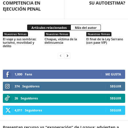
COMPETENCIA EN
SU AUTOESTIMA?
EJECUCIÓN PENAL
Twitter
Artículos relacionados
Más del autor
Nuestras firmas
Nuestras firmas
Nuestras firmas
El viaje y sus sombras:
Chiapas, víctima de la
El final de la Ley Serrano
turismo, movilidad y
delincuencia
(con pase VIP)
delito
Whatsapp
1,000
Fans
ME GUSTA
374
Seguidores
SEGUIR
26
Seguidores
SEGUIR
4,011
Seguidores
SEGUIR
Linkedin
Presentan recurso vs “exoneración” de Lozoya; advierten a