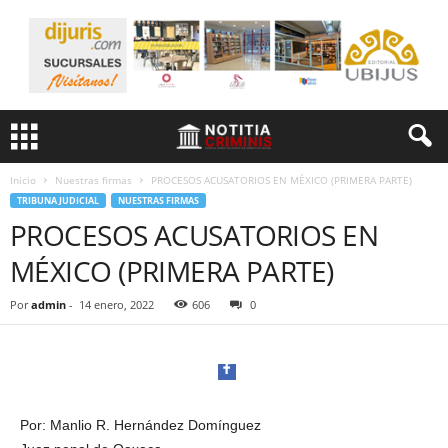
Inicio
Nuestras firmas
PROCESOS ACUSATORIOS EN MÉXICO (PRIMERA PARTE)
TRIBUNA JUDICIAL
NUESTRAS FIRMAS
PROCESOS ACUSATORIOS EN
MÉXICO (PRIMERA PARTE)
Por
admin
-
14 enero, 2022
606
0
Por: Manlio R. Hernández Domínguez