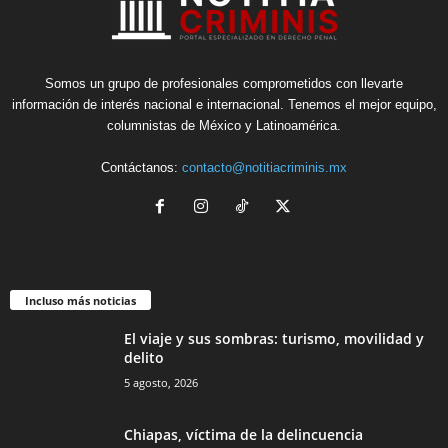
Telegram
Somos un grupo de profesionales comprometidos con llevarte
información de interés nacional e internacional. Tenemos el mejor equipo,
columnistas de México y Latinoamérica.
Contáctanos:
contacto@notitiacriminis.mx
Incluso más noticias
El viaje y sus sombras: turismo, movilidad y
delito
5 agosto, 2026
Chiapas, víctima de la delincuencia