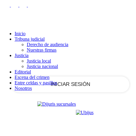
RECUPERACIÓN DE CONTRASEÑA
REGISTRARSE
Registrarse
¡Bienvenido!
Ingrese a su cuenta
Inicio
Tribuna judicial
Derecho de audiencia
Nuestras firmas
tu nombre de usuario
Justicia
Justicia local
Justicia nacional
tu contraseña
Editorial
Escena del crimen
Entre celdas y pasillos
Nosotros
¿Olvidaste tu contraseña?
Recupera tu contraseña