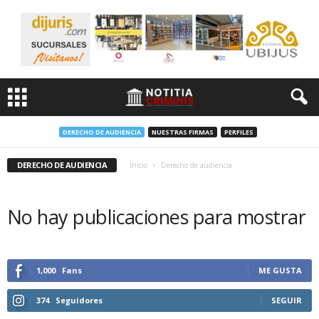
DERECHO DE AUDIENCIA
NUESTRAS FIRMAS
PERFILES
DERECHO DE AUDIENCIA
Inicio
Derecho de audiencia
No hay publicaciones para mostrar
1,000
Fans
ME GUSTA
374
Seguidores
SEGUIR