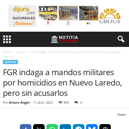
Inicio
Justicia
FGR indaga a mandos militares por homicidios en Nuevo Laredo,
pero sin...
JUSTICIA
FGR indaga a mandos militares
por homicidios en Nuevo Laredo,
pero sin acusarlos
Por
Arturo Ángel
-
11 abril, 2023
845
0
Twitter