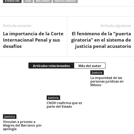
ETIQUETAS
FGR
MILITARES
NUEVO LAREDO
Artículo anterior
Artículo siguiente
La importancia de la Corte
El fenómeno de la “puerta
Internacional Penal y sus
giratoria” en el sistema de
desafíos
justicia penal acusatorio
Artículos relacionados
Más del autor
Justicia
La impunidad de las
personas jurídicas en
México
Justicia
CNDH reafirma que es
parte del Estado
Justicia
Vinculan a proceso a
Alegres del Barranco por
apología