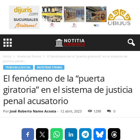
Inicio
Nuestras firmas
El fenómeno de la “puerta giratoria” en el sistema de
justicia penal...
TRIBUNA JUDICIAL
NUESTRAS FIRMAS
El fenómeno de la “puerta
giratoria” en el sistema de justicia
penal acusatorio
Por
José Roberto Name Acosta
-
12 abril, 2023
1298
0