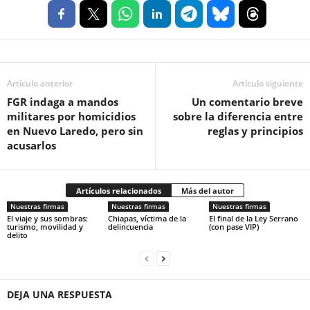
Artículo anterior
Artículo siguiente
FGR indaga a mandos
Un comentario breve
militares por homicidios
sobre la diferencia entre
en Nuevo Laredo, pero sin
reglas y principios
acusarlos
Artículos relacionados
Más del autor
Nuestras firmas
Nuestras firmas
Nuestras firmas
El viaje y sus sombras:
Chiapas, víctima de la
El final de la Ley Serrano
turismo, movilidad y
delincuencia
(con pase VIP)
delito
DEJA UNA RESPUESTA