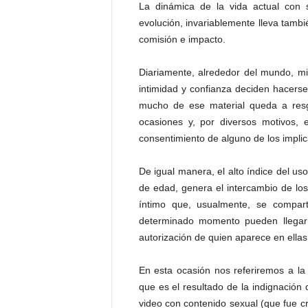
La dinámica de la vida actual con 
t
evolución, invariablemente lleva tambi
a
comisión e impacto.
l
d
e
Diariamente, alrededor del mundo, m
D
intimidad y confianza deciden hacerse
i
mucho de ese material queda a resg
f
ocasiones y, por diversos motivos, 
u
consentimiento de alguno de los implic
s
i
De igual manera, el alto índice del u
ó
n
de edad, genera el intercambio de los
d
íntimo que, usualmente, se compa
e
determinado momento pueden llegar a
l
autorización de quien aparece en ellas
S
a
En esta ocasión nos referiremos a la
b
que es el resultado de la indignación
e
r
video con contenido sexual (que fue 