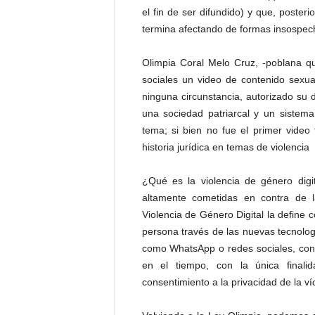
P
el fin de ser difundido) y que, posteri
e
termina afectando de formas insospech
n
a
Olimpia Coral Melo Cruz, -poblana qu
l
sociales un video de contenido sexual
ninguna circunstancia, autorizado su d
una sociedad patriarcal y un sistem
tema; si bien no fue el primer video 
historia jurídica en temas de violencia
¿Qué es la violencia de género digi
altamente cometidas en contra de l
Violencia de Género Digital la define 
persona través de las nuevas tecnolog
como WhatsApp o redes sociales, cont
en el tiempo, con la única finalid
consentimiento a la privacidad de la ví