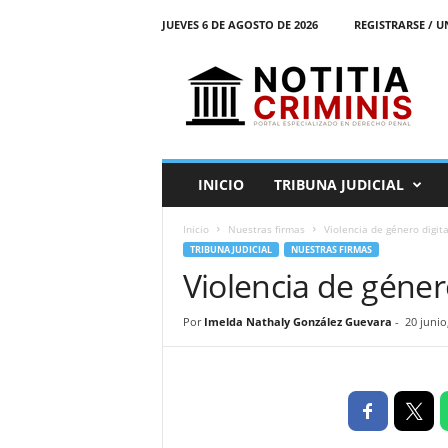
JUEVES 6 DE AGOSTO DE 2026
REGISTRARSE / U
N
o
t
i
t
i
a
INICIO
TRIBUNA JUDICIAL
C
r
Inicio
Nuestras firmas
Violencia de género digita
i
TRIBUNA JUDICIAL
NUESTRAS FIRMAS
m
Violencia de géner
i
n
i
Por
Imelda Nathaly González Guevara
-
20 junio
s
E
l
P
o
r