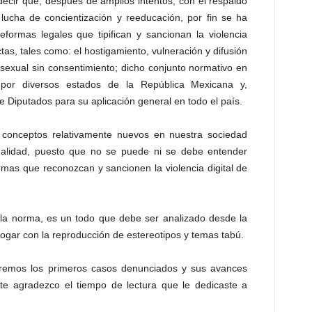
ecir que, después de amplios intentos, con el respaldo
 lucha de concientización y reeducación, por fin se ha
formas legales que tipifican y sancionan la violencia
as, tales como: el hostigamiento, vulneración y difusión
sexual sin consentimiento; dicho conjunto normativo en
or diversos estados de la República Mexicana y,
 Diputados para su aplicación general en todo el país.
conceptos relativamente nuevos en nuestra sociedad
ualidad, puesto que no se puede ni se debe entender
rmas que reconozcan y sancionen la violencia digital de
la norma, es un todo que debe ser analizado desde la
ogar con la reproducción de estereotipos y temas tabú.
zaremos los primeros casos denunciados y sus avances
te agradezco el tiempo de lectura que le dedicaste a