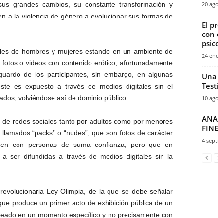
sus grandes cambios, su constante transformación y
20 ago
én a la violencia de género a evolucionar sus formas de
El p
con 
psic
iles de hombres y mujeres estando en un ambiente de
24 ene
 fotos o videos con contenido erótico, afortunadamente
uardo de los participantes, sin embargo, en algunas
Una 
Test
este es expuesto a través de medios digitales sin el
ados, volviéndose así de dominio público.
10 ago
ANA
so de redes sociales tanto por adultos como por menores
FINE
 llamados “packs” o “nudes”, que son fotos de carácter
4 sept
rten con personas de suma confianza, pero que en
 ser difundidas a través de medios digitales sin la
.
 revolucionaria Ley Olimpia, de la que se debe señalar
 que produce un primer acto de exhibición pública de un
creado en un momento específico y no precisamente con