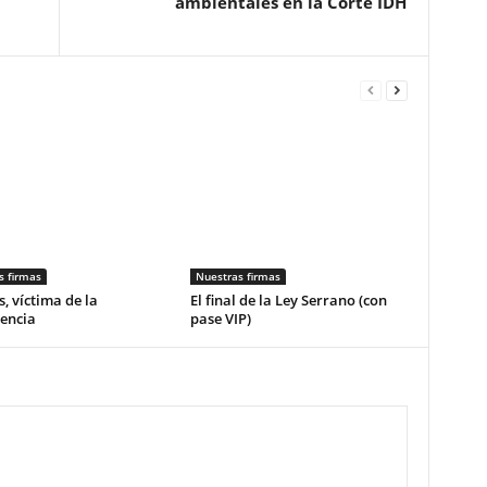
ambientales en la Corte IDH
s firmas
Nuestras firmas
, víctima de la
El final de la Ley Serrano (con
encia
pase VIP)