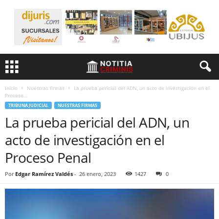
Inicio
Nuestras firmas
La prueba pericial del ADN, un acto de investigación en el
Proceso...
TRIBUNA JUDICIAL
NUESTRAS FIRMAS
La prueba pericial del ADN, un
acto de investigación en el
Proceso Penal
Por
Edgar Ramírez Valdés
-
26 enero, 2023
1427
0