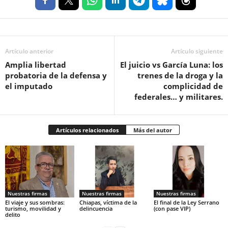
Artículo anterior
Artículo siguiente
Amplia libertad
El juicio vs García Luna: los
probatoria de la defensa y
trenes de la droga y la
el imputado
complicidad de
federales… y militares.
Artículos relacionados
Más del autor
Nuestras firmas
Nuestras firmas
Nuestras firmas
El viaje y sus sombras:
Chiapas, víctima de la
El final de la Ley Serrano
turismo, movilidad y
delincuencia
(con pase VIP)
delito