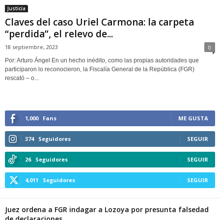
Justicia
Claves del caso Uriel Carmona: la carpeta
“perdida”, el relevo de...
18 septiembre, 2023
0
Por: Arturo Ángel En un hecho inédito, como las propias autoridades que
participaron lo reconocieron, la Fiscalía General de la República (FGR)
rescató – o...
1,000
Fans
ME GUSTA
374
Seguidores
SEGUIR
26
Seguidores
SEGUIR
4,011
Seguidores
SEGUIR
Juez ordena a FGR indagar a Lozoya por presunta falsedad
de declaraciones