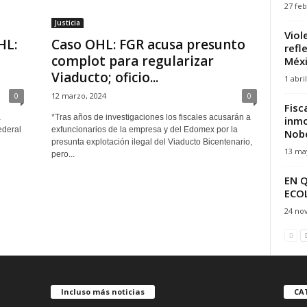
27 feb
Justicia
Viol
HL:
Caso OHL: FGR acusa presunto
refl
complot para regularizar
Méx
Viaducto; oficio...
1 abri
0
12 marzo, 2024
0
Fisc
a
*Tras años de investigaciones los fiscales acusarán a
inmo
ederal
exfuncionarios de la empresa y del Edomex por la
Nobo
presunta explotación ilegal del Viaducto Bicentenario,
13 ma
pero...
EN 
ECO
24 no
Incluso más noticias
CA