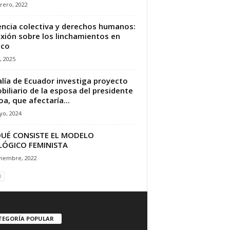
rero, 2022
encia colectiva y derechos humanos:
exión sobre los linchamientos en
ico
l, 2025
alía de Ecuador investiga proyecto
biliario de la esposa del presidente
a, que afectaría...
yo, 2024
QUÉ CONSISTE EL MODELO
LÓGICO FEMINISTA
viembre, 2022
TEGORÍA POPULAR