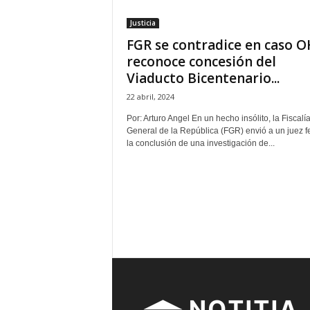
t
Justicia
a
FGR se contradice en caso O
l
d
reconoce concesión del
e
Viaducto Bicentenario...
D
22 abril, 2024
i
f
Por: Arturo Angel En un hecho insólito, la Fiscalí
u
General de la República (FGR) envió a un juez f
s
la conclusión de una investigación de...
i
ó
n
d
e
l
S
a
b
e
r