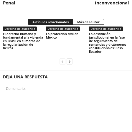
Penal
inconvencional
Artículos relacionados
Más del autor
Derecho de audiencia
Derecho de audiencia
Derecho de audiencia
El derecho humano y
La protección civil en
La destitución
fundamental a la vivienda
México
jurisdiccional en la fase
en Brasil en el marco de
de seguimiento de
la regularización de
sentencias y dictámenes
tierras
constitucionales: Caso
Ecuador
DEJA UNA RESPUESTA