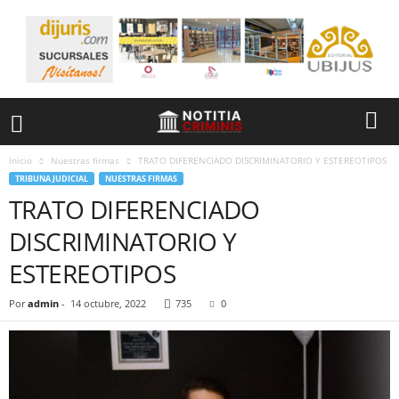
Inicio
Nuestras firmas
TRATO DIFERENCIADO DISCRIMINATORIO Y ESTEREOTIPOS
TRIBUNA JUDICIAL
NUESTRAS FIRMAS
TRATO DIFERENCIADO
DISCRIMINATORIO Y
ESTEREOTIPOS
Por
admin
-
14 octubre, 2022
735
0