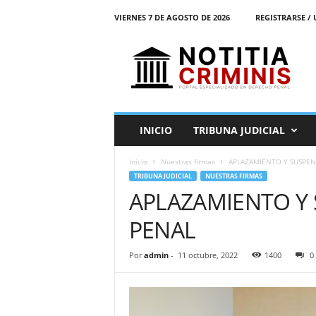
VIERNES 7 DE AGOSTO DE 2026
REGISTRARSE / 
N
o
t
i
t
i
a
INICIO
TRIBUNA JUDICIAL
C
r
Inicio
Nuestras firmas
APLAZAMIENTO Y SUSPENS
i
TRIBUNA JUDICIAL
NUESTRAS FIRMAS
m
APLAZAMIENTO Y 
i
n
PENAL
i
s
E
Por
admin
-
11 octubre, 2022
1400
0
l
P
o
r