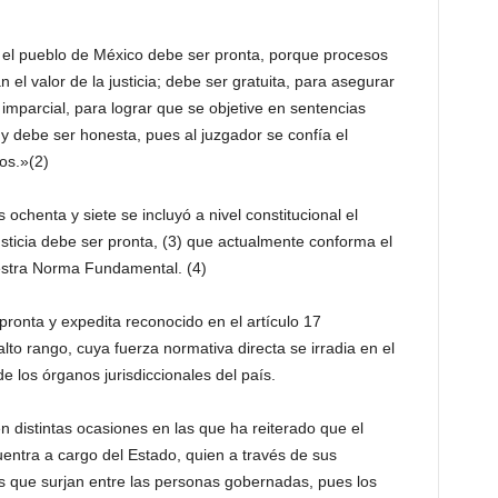
e el pueblo de México debe ser pronta, porque procesos
n el valor de la justicia; debe ser gratuita, para asegurar
r imparcial, para lograr que se objetive en sentencias
y debe ser honesta, pues al juzgador se confía el
nos.»(2)
chenta y siete se incluyó a nivel constitucional el
usticia debe ser pronta, (3) que actualmente conforma el
estra Norma Fundamental. (4)
a pronta y expedita reconocido en el artículo 17
lto rango, cuya fuerza normativa directa se irradia en el
e los órganos jurisdiccionales del país.
en distintas ocasiones en las que ha reiterado que el
uentra a cargo del Estado, quien a través de sus
tos que surjan entre las personas gobernadas, pues los