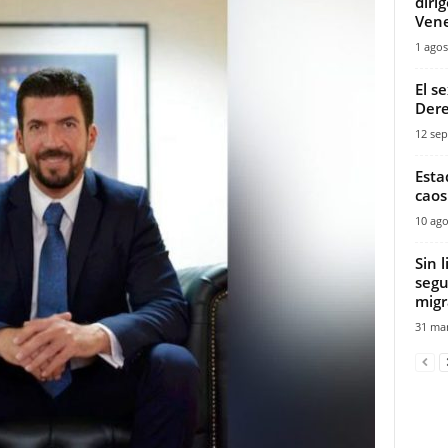
diri
Ven
1 agos
El s
Dere
12 sep
Esta
caos
10 ago
Sin 
segu
migr
31 mar