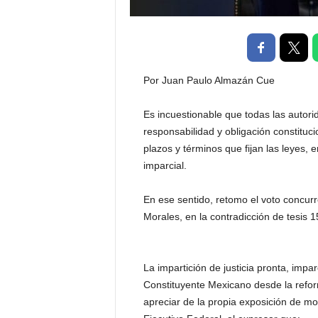
P
e
n
a
l
Por Juan Paulo Almazán Cue
Es incuestionable que todas las autorid
responsabilidad y obligación constitucio
plazos y términos que fijan las leyes,
imparcial.
En ese sentido, retomo el voto concurr
Morales, en la contradicción de tesis 
La impartición de justicia pronta, impa
Constituyente Mexicano desde la refor
apreciar de la propia exposición de mot