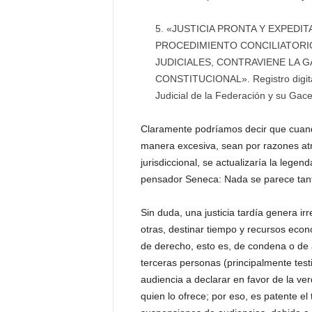
«JUSTICIA PRONTA Y EXPEDIT
PROCEDIMIENTO CONCILIATORIO
JUDICIALES, CONTRAVIENE LA G
CONSTITUCIONAL». Registro digita
Judicial de la Federación y su Gacet
Claramente podríamos decir que cuando
manera excesiva, sean por razones atri
jurisdiccional, se actualizaría la legenda
pensador Seneca: Nada se parece tanto a
Sin duda, una justicia tardía genera ir
otras, destinar tiempo y recursos econ
de derecho, esto es, de condena o de 
terceras personas (principalmente test
audiencia a declarar en favor de la v
quien lo ofrece; por eso, es patente e