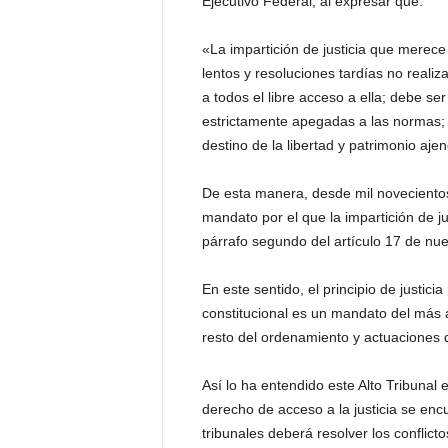
Ejecutivo Federal, al expresar que:
«La impartición de justicia que merec
lentos y resoluciones tardías no realiza
a todos el libre acceso a ella; debe se
estrictamente apegadas a las normas; 
destino de la libertad y patrimonio aje
De esta manera, desde mil novecientos o
mandato por el que la impartición de j
párrafo segundo del artículo 17 de nu
En este sentido, el principio de justici
constitucional es un mandato del más a
resto del ordenamiento y actuaciones d
Así lo ha entendido este Alto Tribunal 
derecho de acceso a la justicia se enc
tribunales deberá resolver los conflic