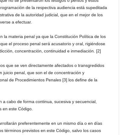
ue no se presentaron los testigos o peritos y estos
reprogramación de la respectiva audiencia está supeditada
trativa de la autoridad judicial, que en el mejor de los
verse a efectuar.
n la materia penal ya que la Constitución Política de los
ue el proceso penal será acusatorio y oral, rigiéndose
adicción, concentración, continuidad e inmediación. [2]
pios que se ven directamente afectados o transgredidos
n juicio penal, que son el de concentración y
onal de Procedimientos Penales [3] los define de la
n a cabo de forma continua, sucesiva y secuencial,
s en este Código.
rrollarán preferentemente en un mismo día o en días
os términos previstos en este Código, salvo los casos