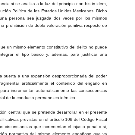
cia si se analiza a la luz del principio non bis in idem,
itución Política de los Estados Unidos Mexicanos. Dicho
e una persona sea juzgada dos veces por los mismos
a prohibición de doble valoración punitiva respecto de
que un mismo elemento constitutivo del delito no puede
ntegrar el tipo básico y, además, para justificar una
a la puerta a una expansión desproporcionada del poder
fragmentar artificialmente el contenido del engaño en
s para incrementar automáticamente las consecuencias
ial de la conducta permanezca idéntico.
xión central que se pretende desarrollar en el presente
lificativas previstas en el artículo 108 del Código Fiscal
s circunstancias que incrementan el injusto penal o si,
eración normativa del mismo elemento engañoso que ya