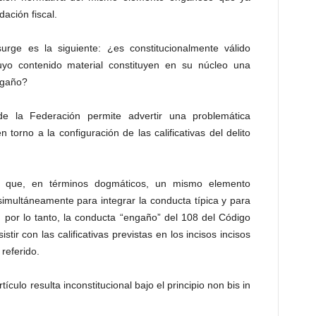
dación fiscal.
rge es la siguiente: ¿es constitucionalmente válido
cuyo contenido material constituyen en su núcleo una
ngaño?
de la Federación permite advertir una problemática
 torno a la configuración de las calificativas del delito
s que, en términos dogmáticos, un mismo elemento
r simultáneamente para integrar la conducta típica y para
d, por lo tanto, la conducta “engaño” del 108 del Código
tir con las calificativas previstas en los incisos incisos
s referido.
ículo resulta inconstitucional bajo el principio non bis in