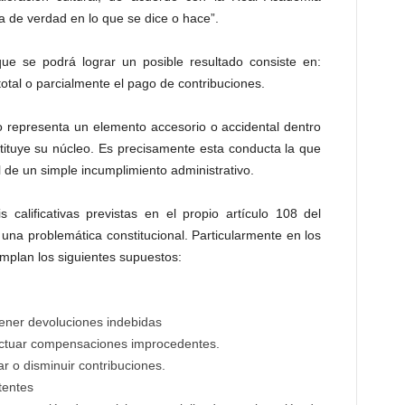
a de verdad en lo que se dice o hace”.
e se podrá lograr un posible resultado consiste en:
total o parcialmente el pago de contribuciones.
o representa un elemento accesorio o accidental dentro
stituye su núcleo. Es precisamente esta conducta la que
al de un simple incumplimiento administrativo.
s calificativas previstas en el propio artículo 108 del
una problemática constitucional. Particularmente en los
ontemplan los siguientes supuestos:
tener devoluciones indebidas
fectuar compensaciones improcedentes.
tar o disminuir contribuciones.
tentes