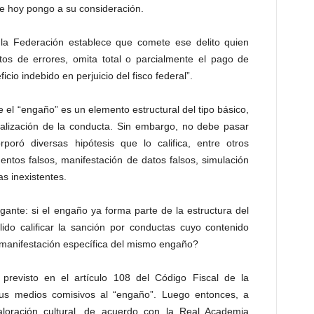
ue hoy pongo a su consideración.
 la Federación establece que comete ese delito quien
s de errores, omita total o parcialmente el pago de
cio indebido en perjuicio del fisco federal”.
 el “engaño” es un elemento estructural del tipo básico,
alización de la conducta. Sin embargo, no debe pasar
rporó diversas hipótesis que lo califica, entre otros
ntos falsos, manifestación de datos falsos, simulación
as inexistentes.
rogante: si el engaño ya forma parte de la estructura del
lido calificar la sanción por conductas cuyo contenido
 manifestación específica del mismo engaño?
 previsto en el artículo 108 del Código Fiscal de la
us medios comisivos al “engaño”. Luego entonces, a
loración cultural, de acuerdo con la Real Academia