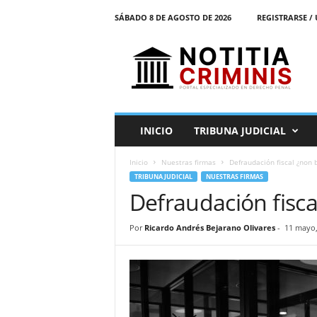
SÁBADO 8 DE AGOSTO DE 2026
REGISTRARSE / 
N
o
t
i
t
i
a
INICIO
TRIBUNA JUDICIAL
C
r
Inicio
Nuestras firmas
Defraudación fiscal ¿non b
i
TRIBUNA JUDICIAL
NUESTRAS FIRMAS
m
Defraudación fisca
i
n
i
Por
Ricardo Andrés Bejarano Olivares
-
11 mayo,
s
E
l
P
o
r