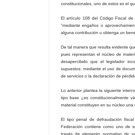
P
constitucionales, uno de estos es el q
e
n
El artículo 108 del Código Fiscal de
a
“mediante engaños o aprovechamiento
l
alguna contribución u obtenga un benefi
De tal manera que resulta evidente que
pues representan el núcleo de materi
desapercibido que el legislador inco
supuestos: mediante el uso de docume
de servicios o la declaración de pérdid
Lo anterior plantea la siguiente inter
tipo base ¿es constitucionalmente vá
material constituyen en su núcleo una
El tipo penal de defraudación fiscal
Federación contiene como uno de s
través de elemento normativo de va