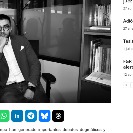
juez
27 abr
Adió
27 ene
Tesi
1 julio
FGR 
aler
12 abr
tiempo han generado importantes debates dogmáticos y