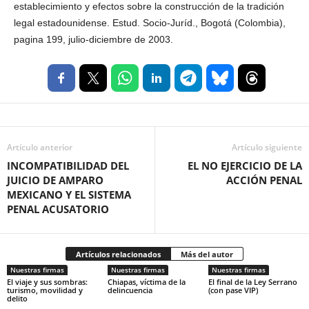
establecimiento y efectos sobre la construcción de la tradición
legal estadounidense. Estud. Socio-Juríd., Bogotá (Colombia),
pagina 199, julio-diciembre de 2003.
Artículo anterior
Artículo siguiente
INCOMPATIBILIDAD DEL
EL NO EJERCICIO DE LA
JUICIO DE AMPARO
ACCIÓN PENAL
MEXICANO Y EL SISTEMA
PENAL ACUSATORIO
Artículos relacionados
Más del autor
Nuestras firmas
Nuestras firmas
Nuestras firmas
El viaje y sus sombras:
Chiapas, víctima de la
El final de la Ley Serrano
turismo, movilidad y
delincuencia
(con pase VIP)
delito