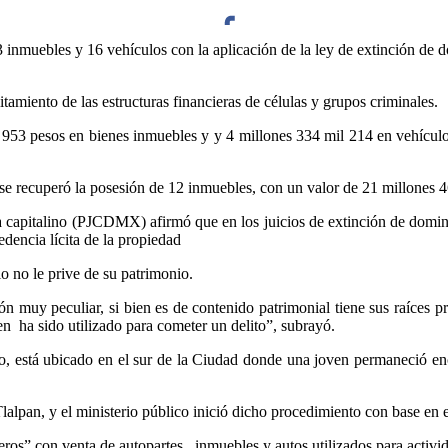
nmuebles y 16 vehículos con la aplicación de la ley de extinción de do
Facebook
itamiento de las estructuras financieras de células y grupos criminales.
il 953 pesos en bienes inmuebles y y 4 millones 334 mil 214 en vehícul
Twitter
 se recuperó la posesión de 12 inmuebles, con un valor de 21 millones 
cia capitalino (PJCDMX) afirmó que en los juicios de extinción de domin
edencia lícita de la propiedad
io no le prive de su patrimonio.
ón muy peculiar, si bien es de contenido patrimonial tiene sus raíces 
Whatsapp
en ha sido utilizado para cometer un delito”, subrayó.
io, está ubicado en el sur de la Ciudad donde una joven permaneció en
pan, y el ministerio público inició dicho procedimiento con base en el 
deros” con venta de autopartes , inmuebles y autos utilizados para acti