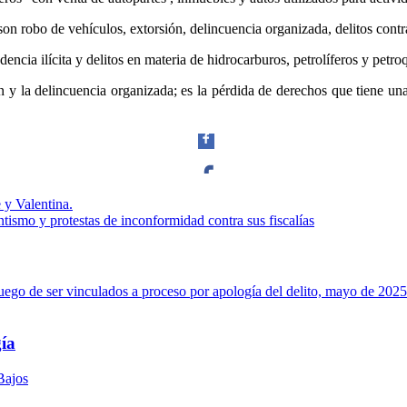
Linkedin
 robo de vehículos, extorsión, delincuencia organizada, delitos contra 
encia ilícita y delitos en materia de hidrocarburos, petrolíferos y petro
n y la delincuencia organizada; es la pérdida de derechos que tiene una 
 y Valentina.
Facebook
tismo y protestas de inconformidad contra sus fiscalías
Twitter
gía