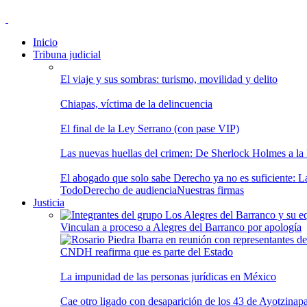
Inicio
Tribuna judicial
El viaje y sus sombras: turismo, movilidad y delito
Chiapas, víctima de la delincuencia
El final de la Ley Serrano (con pase VIP)
Las nuevas huellas del crimen: De Sherlock Holmes a la In
El abogado que solo sabe Derecho ya no es suficiente: Las
Todo
Derecho de audiencia
Nuestras firmas
Justicia
Vinculan a proceso a Alegres del Barranco por apología
CNDH reafirma que es parte del Estado
La impunidad de las personas jurídicas en México
Cae otro ligado con desaparición de los 43 de Ayotzinap