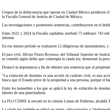
Grupos de la delincuencia que operan en Ciudad México perdieron 43 i
la Fiscalía General de Justicia de Ciudad de México.
Las investigaciones y posteriores sentencias, contribuyeron en el debil
Entre 2022 y 2024 la Fiscalía capitalina arrebató 75 millones 743 m
informe.
En ese mismo período se realizaron 12 diligencias de lanzamientos, y
El juez civil, Héctor Flores Reynoso, del Tribunal Superior de Justi
se cometió algún delito que contempla la citada ley, demuestre la proc
Destacó la importancia a fin de obtener una sentencia que al propietar
“La extinción de dominio es una acción de carácter civil, es una acci
busca que el Estado prive de la propiedad a una persona, porque el bi
Entre los inmuebles a los que se aplicó la ley de extinción de domin
labores de una planchaduría.
La FGJ CDMX la rescató en la colonia Lomas de Padierna, alcaldía Tlal
La citada ley también se aplicó en antros, refaccionarías o “deshuesa