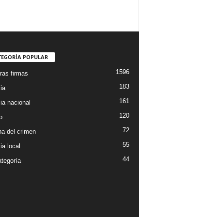
TEGORÍA POPULAR
1596
ras firmas
183
ia
161
ia nacional
120
o
72
a del crimen
55
ia local
44
ategoría