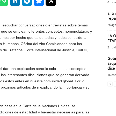
6 dici
El t
repa
28 ago
os, escuchar conversaciones o entrevistas sobre temas
 que se emplean diferentes conceptos, nomenclaturas y
LA O
damos por hecho que es de todas y todos conocido, a
ETAP
s Humanos, Oficina del Alto Comisionado para los
3 nov
 Tratados, Corte Internacional de Justicia, CoIDH,
Gobi
Esqu
dic
 dar una explicación sencilla sobre estos conceptos
o las interesantes discusiones que se generan derivada
16 ene
dos estos entes en nuestra comunidad global. Por lo
 próximos artículos de ir explicando la importancia y su
n base en la Carta de la Naciones Unidas, se
diciones de estabilidad y bienestar necesarias para las