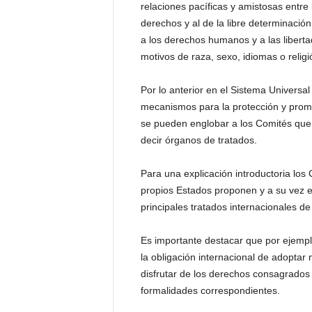
relaciones pacíficas y amistosas entre
P
e
derechos y al de la libre determinación
n
a los derechos humanos y a las liberta
a
motivos de raza, sexo, idiomas o religió
l
Por lo anterior en el Sistema Univers
mecanismos para la protección y prom
se pueden englobar a los Comités que 
decir órganos de tratados.
Para una explicación introductoria lo
propios Estados proponen y a su vez el
principales tratados internacionales 
Es importante destacar que por ejemplo
la obligación internacional de adopta
disfrutar de los derechos consagrados 
formalidades correspondientes.