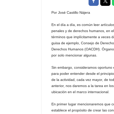
t
a
Por José Castillo Nájera
l
d
En el día a día, es común leer artícul
e
penales y de derechos humanos, en el
D
i
términos que implícitamente a veces 
f
guisa de ejemplo, Consejo de Derecho
u
Derechos Humanos (OACDH). Órganos de
s
por solo mencionar algunas.
i
ó
Sin embargo, consideramos oportuno el
n
para poder entender desde el principi
d
e
de la actividad, cada vez mayor, de to
l
anterior, nos daremos a la tarea en los
S
ubicación en el marco internacional.
a
b
En primer lugar mencionaremos que co
e
establece el propósito de crear las con
r