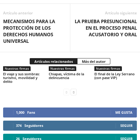
Artículo anterior
Facebook
Artículo siguiente
MECANISMOS PARA LA
LA PRUEBA PRESUNCIONAL
PROTECCIÓN DE LOS
EN EL PROCESO PENAL
DERECHOS HUMANOS
ACUSATORIO Y ORAL
UNIVERSAL
Twitter
Artículos relacionados
Más del autor
Nuestras firmas
Nuestras firmas
Nuestras firmas
El viaje y sus sombras:
Chiapas, víctima de la
El final de la Ley Serrano
turismo, movilidad y
delincuencia
(con pase VIP)
delito
Whatsapp
1,000
Fans
ME GUSTA
374
Seguidores
SEGUIR
26
Seguidores
SEGUIR