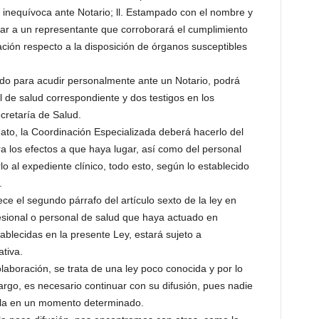
e inequívoca ante Notario; ll. Estampado con el nombre y
mbrar a un representante que corroborará el cumplimiento
ción respecto a la disposición de órganos susceptibles
ado para acudir personalmente ante un Notario, podrá
l de salud correspondiente y dos testigos en los
ecretaría de Salud.
to, la Coordinación Especializada deberá hacerlo del
ra los efectos a que haya lugar, así como del personal
o al expediente clínico, todo esto, según lo establecido
.
ece el segundo párrafo del artículo sexto de la ley en
fesional o personal de salud que haya actuado en
ablecidas en la presente Ley, estará sujeto a
tiva.
olaboración, se trata de una ley poco conocida y por lo
argo, es necesario continuar con su difusión, pues nadie
rla en un momento determinado.