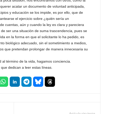
a poca difusión, nos encontramos con otros, como la
 querer acatar un documento de voluntad anticipada,
ipios y educación se los impide, es por ello, que de
antearse el ejercicio sobre ¿quién sería un
e cuentas, aún y cuando la ley es clara y pareciera
a de ser una situación de suma trascendencia, pues se
vida en la forma en que el solicitante lo ha pedido, es
nto biológico adecuado, sin el sometimiento a medios,
cos que pretendan prolongar de manera innecesaria su
tad al término de la vida, hagamos conciencia.
que dedican a leer estas líneas.
Artículo siguiente