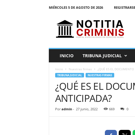
MIÉRCOLES 5 DE AGOSTO DE 2026
REGISTRARSE
N
o
t
i
t
i
a
INICIO
TRIBUNA JUDICIAL
C
r
Inicio
Nuestras firmas
¿QUÉ ES EL DOCUMENTO 
i
TRIBUNA JUDICIAL
NUESTRAS FIRMAS
m
¿QUÉ ES EL DOC
i
n
ANTICIPADA?
i
s
E
Por
admin
-
27 junio, 2022
669
0
l
P
o
r