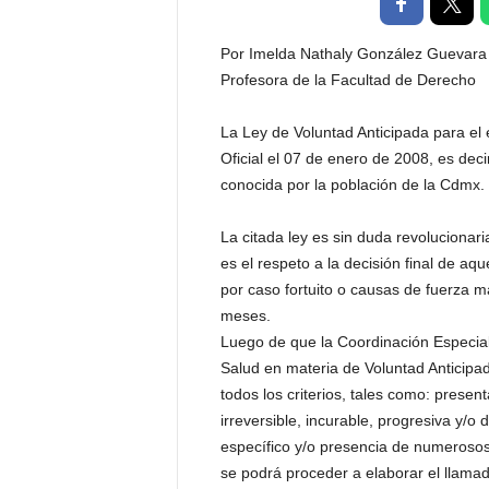
t
a
Por Imelda Nathaly González Guevara
l
Profesora de la Facultad de Derecho
d
e
La Ley de Voluntad Anticipada para el 
D
i
Oficial el 07 de enero de 2008, es dec
f
conocida por la población de la Cdmx.
u
s
La citada ley es sin duda revolucionaria
i
es el respeto a la decisión final de a
ó
por caso fortuito o causas de fuerza 
n
meses.
d
e
Luego de que la Coordinación Especiali
l
Salud en materia de Voluntad Anticipa
S
todos los criterios, tales como: prese
a
irreversible, incurable, progresiva y/o
b
específico y/o presencia de numeroso
e
se podrá proceder a elaborar el llama
r