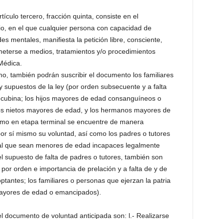
culo tercero, fracción quinta, consiste en el
io, en el que cualquier persona con capacidad de
es mentales, manifiesta la petición libre, consciente,
ometerse a medios, tratamientos y/o procedimientos
Médica.
mo, también podrán suscribir el documento los familiares
 supuestos de la ley (por orden subsecuente y a falta
oncubina; los hijos mayores de edad consanguíneos o
los nietos mayores de edad, y los hermanos mayores de
mo en etapa terminal se encuentre de manera
or sí mismo su voluntad, así como los padres o tutores
al que sean menores de edad incapaces legalmente
el supuesto de falta de padres o tutores, también son
 por orden e importancia de prelación y a falta de y de
antes; los familiares o personas que ejerzan la patria
mayores de edad o emancipados).
l documento de voluntad anticipada son: l.- Realizarse