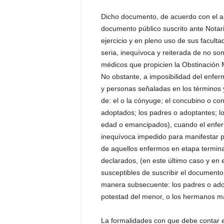
P
e
Dicho documento, de acuerdo con el artí
n
documento público suscrito ante Notar
a
ejercicio y en pleno uso de sus facultad
l
seria, inequívoca y reiterada de no s
médicos que propicien la Obstinación 
No obstante, a imposibilidad del enfer
y personas señaladas en los términos y
de: el o la cónyuge; el concubino o c
adoptados; los padres o adoptantes; 
edad o emancipados), cuando el enfer
inequívoca impedido para manifestar p
de aquellos enfermos en etapa termin
declarados, (en este último caso y en 
susceptibles de suscribir el documento
manera subsecuente: los padres o adopt
potestad del menor, o los hermanos 
La formalidades con que debe contar e