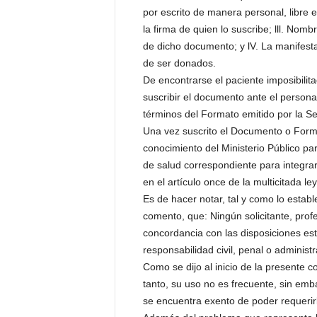
por escrito de manera personal, libre 
la firma de quien lo suscribe; lll. No
de dicho documento; y lV. La manifesta
de ser donados.
De encontrarse el paciente imposibilit
suscribir el documento ante el persona
términos del Formato emitido por la S
Una vez suscrito el Documento o Forma
conocimiento del Ministerio Público pa
de salud correspondiente para integrarl
en el artículo once de la multicitada ley
Es de hacer notar, tal y como lo establ
comento, que: Ningún solicitante, pro
concordancia con las disposiciones est
responsabilidad civil, penal o administra
Como se dijo al inicio de la presente c
tanto, su uso no es frecuente, sin emb
se encuentra exento de poder requeri