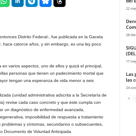
del 
22 ma
Denu
Comu
28 feb
entonces Distrito Federal-, fue publicada en la Gaceta
ir, hace catorce años, y sin embargo, es una ley poco
SIG
(DEL
17 ma
 en varios aspectos, uno de ellos y quizá el principal,
quellas personas que tienen un padecimiento mortal que
Las 
las 
mayor tengan una esperanza de vida menor a seis
24 oct
zada (unidad administrativa adscrita a la Secretaría de
da) revise cada caso concreto y que éste cumpla con
ntar un diagnóstico de enfermedad avanzada,
 degenerativa; imposibilidad de respuesta a tratamiento
s problemas y síntomas, secundarios o subsecuentes,
do Documento de Voluntad Anticipada.