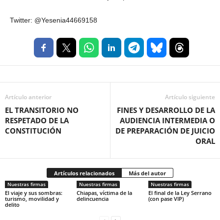
Twitter: @Yesenia44669158
Artículo anterior
Artículo siguiente
EL TRANSITORIO NO
FINES Y DESARROLLO DE LA
RESPETADO DE LA
AUDIENCIA INTERMEDIA O
CONSTITUCIÓN
DE PREPARACIÓN DE JUICIO
ORAL
Artículos relacionados
Más del autor
Nuestras firmas
Nuestras firmas
Nuestras firmas
El viaje y sus sombras:
Chiapas, víctima de la
El final de la Ley Serrano
turismo, movilidad y
delincuencia
(con pase VIP)
delito