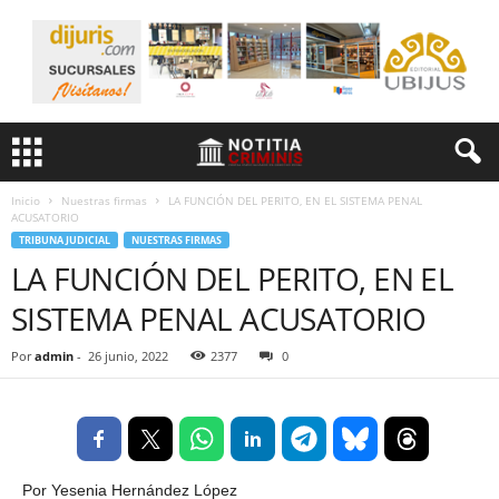
Inicio
Nuestras firmas
LA FUNCIÓN DEL PERITO, EN EL SISTEMA PENAL
ACUSATORIO
TRIBUNA JUDICIAL
NUESTRAS FIRMAS
LA FUNCIÓN DEL PERITO, EN EL
SISTEMA PENAL ACUSATORIO
Por
admin
-
26 junio, 2022
2377
0
Por Yesenia Hernández López