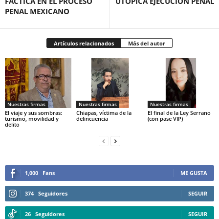
FÁCTICA EN EL PROCESO
UTÓPICA EJECUCIÓN PENAL
PENAL MEXICANO
Artículos relacionados
Más del autor
Nuestras firmas
Nuestras firmas
Nuestras firmas
El viaje y sus sombras:
Chiapas, víctima de la
El final de la Ley Serrano
turismo, movilidad y
delincuencia
(con pase VIP)
delito
1,000
Fans
ME GUSTA
374
Seguidores
SEGUIR
26
Seguidores
SEGUIR