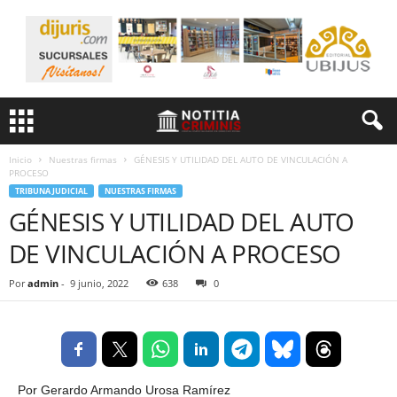
Inicio
Nuestras firmas
GÉNESIS Y UTILIDAD DEL AUTO DE VINCULACIÓN A
PROCESO
TRIBUNA JUDICIAL
NUESTRAS FIRMAS
GÉNESIS Y UTILIDAD DEL AUTO
DE VINCULACIÓN A PROCESO
Por
admin
-
9 junio, 2022
638
0
Por Gerardo Armando Urosa Ramírez