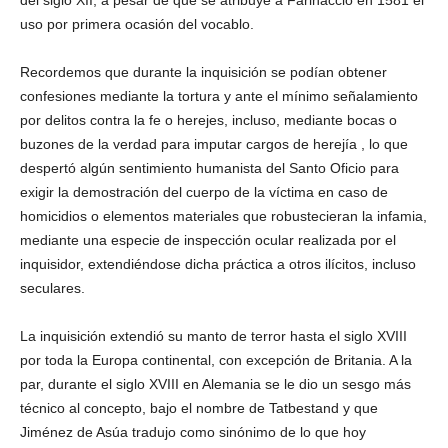
del siglo XII, a pesar de que se atribuye a Farinaccio en 1581 el
uso por primera ocasión del vocablo.
Recordemos que durante la inquisición se podían obtener
confesiones mediante la tortura y ante el mínimo señalamiento
por delitos contra la fe o herejes, incluso, mediante bocas o
buzones de la verdad para imputar cargos de herejía , lo que
despertó algún sentimiento humanista del Santo Oficio para
exigir la demostración del cuerpo de la víctima en caso de
homicidios o elementos materiales que robustecieran la infamia,
mediante una especie de inspección ocular realizada por el
inquisidor, extendiéndose dicha práctica a otros ilícitos, incluso
seculares.
La inquisición extendió su manto de terror hasta el siglo XVIII
por toda la Europa continental, con excepción de Britania. A la
par, durante el siglo XVIII en Alemania se le dio un sesgo más
técnico al concepto, bajo el nombre de Tatbestand y que
Jiménez de Asúa tradujo como sinónimo de lo que hoy