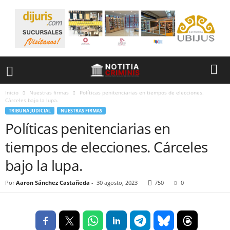
Inicio
Nuestras firmas
Políticas penitenciarias en tiempos de elecciones.
Cárceles bajo la lupa.
TRIBUNA JUDICIAL
NUESTRAS FIRMAS
Políticas penitenciarias en
tiempos de elecciones. Cárceles
bajo la lupa.
Por
Aaron Sánchez Castañeda
-
30 agosto, 2023
750
0