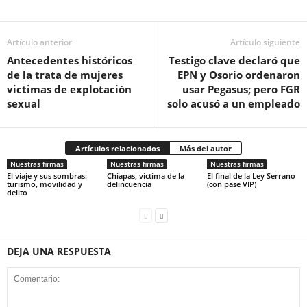
Artículo anterior
Artículo siguiente
Antecedentes históricos
Testigo clave declaró que
de la trata de mujeres
EPN y Osorio ordenaron
victimas de explotación
usar Pegasus; pero FGR
sexual
solo acusó a un empleado
Artículos relacionados
Más del autor
Nuestras firmas
Nuestras firmas
Nuestras firmas
El viaje y sus sombras:
Chiapas, víctima de la
El final de la Ley Serrano
turismo, movilidad y
delincuencia
(con pase VIP)
delito
DEJA UNA RESPUESTA