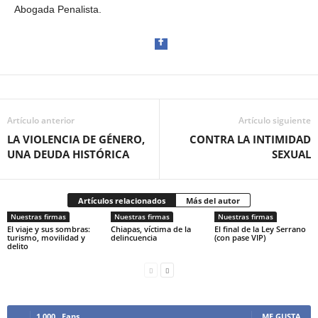
Abogada Penalista.
Artículo anterior
Facebook
Artículo siguiente
LA VIOLENCIA DE GÉNERO,
CONTRA LA INTIMIDAD
UNA DEUDA HISTÓRICA
SEXUAL
Artículos relacionados
Más del autor
Twitter
Nuestras firmas
Nuestras firmas
Nuestras firmas
El viaje y sus sombras:
Chiapas, víctima de la
El final de la Ley Serrano
turismo, movilidad y
delincuencia
(con pase VIP)
delito
1,000
Fans
ME GUSTA