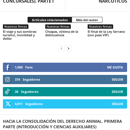
CONCURSALES). PARTE I
NARCÓTICOS
Artículos relacionados
Más del autor
Nuestras firmas
Nuestras firmas
Nuestras firmas
El viaje y sus sombras:
Chiapas, víctima de la
El final de la Ley Serrano
turismo, movilidad y
delincuencia
(con pase VIP)
delito
1,000
Fans
ME GUSTA
374
Seguidores
SEGUIR
26
Seguidores
SEGUIR
4,011
Seguidores
SEGUIR
HACIA LA CONSOLIDACIÓN DEL DERECHO ANIMAL. PRIMERA
PARTE (INTRODUCCIÓN Y CIENCIAS AUXILIARES)