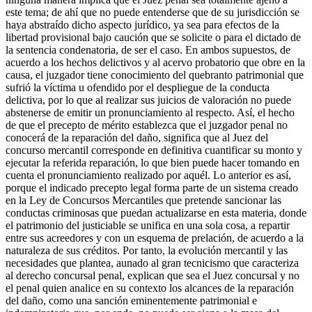
este tema; de ahí que no puede entenderse que de su jurisdicción se
haya abstraído dicho aspecto jurídico, ya sea para efectos de la
libertad provisional bajo caución que se solicite o para el dictado de
la sentencia condenatoria, de ser el caso. En ambos supuestos, de
acuerdo a los hechos delictivos y al acervo probatorio que obre en la
causa, el juzgador tiene conocimiento del quebranto patrimonial que
Bluesky
sufrió la víctima u ofendido por el despliegue de la conducta
delictiva, por lo que al realizar sus juicios de valoración no puede
abstenerse de emitir un pronunciamiento al respecto. Así, el hecho
de que el precepto de mérito establezca que el juzgador penal no
conocerá de la reparación del daño, significa que al Juez del
concurso mercantil corresponde en definitiva cuantificar su monto y
Threads
ejecutar la referida reparación, lo que bien puede hacer tomando en
cuenta el pronunciamiento realizado por aquél. Lo anterior es así,
porque el indicado precepto legal forma parte de un sistema creado
en la Ley de Concursos Mercantiles que pretende sancionar las
conductas criminosas que puedan actualizarse en esta materia, donde
el patrimonio del justiciable se unifica en una sola cosa, a repartir
entre sus acreedores y con un esquema de prelación, de acuerdo a la
naturaleza de sus créditos. Por tanto, la evolución mercantil y las
necesidades que plantea, aunado al gran tecnicismo que caracteriza
al derecho concursal penal, explican que sea el Juez concursal y no
el penal quien analice en su contexto los alcances de la reparación
del daño, como una sanción eminentemente patrimonial e