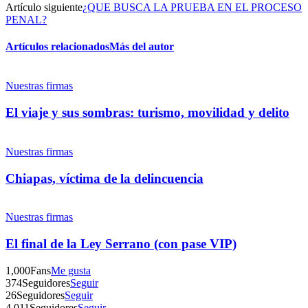
Artículo siguiente
¿QUE BUSCA LA PRUEBA EN EL PROCESO
PENAL?
Artículos relacionados
Más del autor
Twitter
Nuestras firmas
El viaje y sus sombras: turismo, movilidad y delito
Whatsapp
Nuestras firmas
Chiapas, víctima de la delincuencia
Nuestras firmas
Linkedin
El final de la Ley Serrano (con pase VIP)
1,000
Fans
Me gusta
374
Seguidores
Seguir
26
Seguidores
Seguir
4,011
Seguidores
Seguir