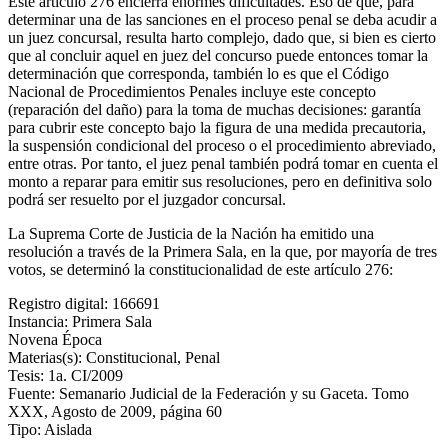
Este artículo 276 encierra enormes dificultades. Eso de que, para
determinar una de las sanciones en el proceso penal se deba acudir a
un juez concursal, resulta harto complejo, dado que, si bien es cierto
que al concluir aquel en juez del concurso puede entonces tomar la
determinación que corresponda, también lo es que el Código
Nacional de Procedimientos Penales incluye este concepto
(reparación del daño) para la toma de muchas decisiones: garantía
para cubrir este concepto bajo la figura de una medida precautoria,
la suspensión condicional del proceso o el procedimiento abreviado,
entre otras. Por tanto, el juez penal también podrá tomar en cuenta el
monto a reparar para emitir sus resoluciones, pero en definitiva solo
podrá ser resuelto por el juzgador concursal.
Telegram
La Suprema Corte de Justicia de la Nación ha emitido una
resolución a través de la Primera Sala, en la que, por mayoría de tres
votos, se determinó la constitucionalidad de este artículo 276:
Registro digital: 166691
Instancia: Primera Sala
Novena Época
Materias(s): Constitucional, Penal
Tesis: 1a. CI/2009
Fuente: Semanario Judicial de la Federación y su Gaceta. Tomo
XXX, Agosto de 2009, página 60
Tipo: Aislada