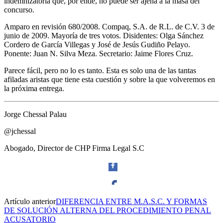
indemnizatoria que, por ende, no puede ser ajena a la masa del
concurso.
Amparo en revisión 680/2008. Compaq, S.A. de R.L. de C.V. 3 de
junio de 2009. Mayoría de tres votos. Disidentes: Olga Sánchez
Cordero de García Villegas y José de Jesús Gudiño Pelayo.
Ponente: Juan N. Silva Meza. Secretario: Jaime Flores Cruz.
Parece fácil, pero no lo es tanto. Esta es solo una de las tantas
afiladas aristas que tiene esta cuestión y sobre la que volveremos en
la próxima entrega.
Jorge Chessal Palau
@jchessal
Abogado, Director de CHP Firma Legal S.C
Artículo anterior
DIFERENCIA ENTRE M.A.S.C. Y FORMAS
Facebook
DE SOLUCIÓN ALTERNA DEL PROCEDIMIENTO PENAL
ACUSATORIO