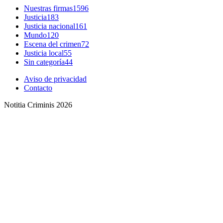
Nuestras firmas
1596
Justicia
183
Justicia nacional
161
Mundo
120
Escena del crimen
72
Justicia local
55
Sin categoría
44
Aviso de privacidad
Contacto
Notitia Criminis 2026
Bluesky
Threads