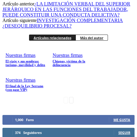
Artículo anterior
¿LA LIMITACIÓN VERBAL DEL SUPERIOR
Facebook
JERÁRQUICO EN LAS FUNCIONES DEL TRABAJADOR,
PUEDE CONSTITUIR UNA CONDUCTA DELICTIVA?
Artículo siguiente
INVESTIGACIÓN COMPLEMENTARIA
¿DESEQUILIBRIO PROCESAL?
Artículos relacionados
Twitter
Más del autor
Nuestras firmas
Nuestras firmas
El viaje y sus sombras:
Chiapas, víctima de la
turismo, movilidad y delito
delincuencia
Whatsapp
Nuestras firmas
El final de la Ley Serrano
(con pase VIP)
1,000
Fans
ME GUSTA
Linkedin
374
Seguidores
SEGUIR