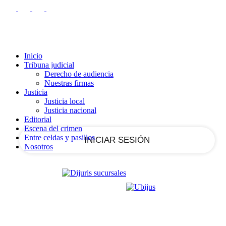
RECUPERACIÓN DE CONTRASEÑA
REGISTRARSE
Registrarse
¡Bienvenido!
Ingrese a su cuenta
Inicio
Tribuna judicial
Derecho de audiencia
Nuestras firmas
tu nombre de usuario
Justicia
Justicia local
Justicia nacional
tu contraseña
Editorial
Escena del crimen
Entre celdas y pasillos
Nosotros
¿Olvidaste tu contraseña?
Recupera tu contraseña