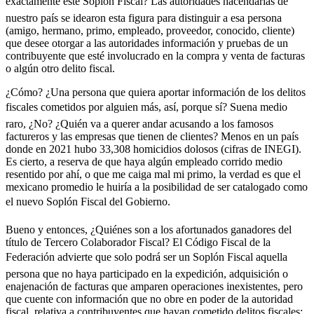
exactamente este Soplón Fiscal? Las autoridades hacendarias de
Whatsapp
nuestro país se idearon esta figura para distinguir a esa persona
(amigo, hermano, primo, empleado, proveedor, conocido, cliente)
que desee otorgar a las autoridades información y pruebas de un
contribuyente que esté involucrado en la compra y venta de facturas
o algún otro delito fiscal.
¿Cómo? ¿Una persona que quiera aportar información de los delitos
Linkedin
fiscales cometidos por alguien más, así, porque sí? Suena medio
raro, ¿No? ¿Quién va a querer andar acusando a los famosos
factureros y las empresas que tienen de clientes? Menos en un país
donde en 2021 hubo 33,308 homicidios dolosos (cifras de INEGI).
Es cierto, a reserva de que haya algún empleado corrido medio
resentido por ahí, o que me caiga mal mi primo, la verdad es que el
mexicano promedio le huiría a la posibilidad de ser catalogado como
el nuevo Soplón Fiscal del Gobierno.
Bueno y entonces, ¿Quiénes son a los afortunados ganadores del
título de Tercero Colaborador Fiscal? El Código Fiscal de la
Federación advierte que solo podrá ser un Soplón Fiscal aquella
persona que no haya participado en la expedición, adquisición o
enajenación de facturas que amparen operaciones inexistentes, pero
que cuente con información que no obre en poder de la autoridad
fiscal, relativa a contribuyentes que hayan cometido delitos fiscales;