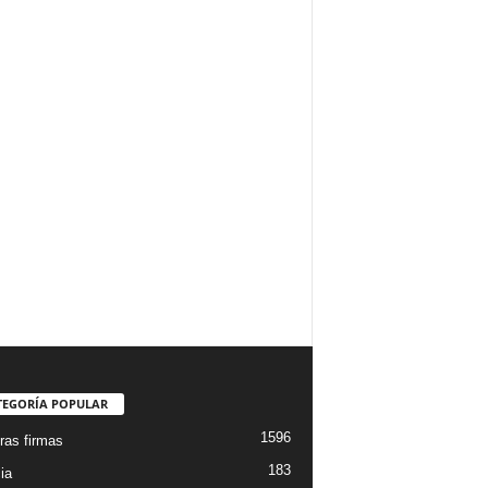
TEGORÍA POPULAR
1596
ras firmas
183
ia