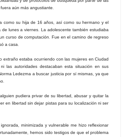
olidaridad y de protocolos de búsqueda por parte de las
a fuera aún más angustiante.
lla como su hija de 16 años, así como su hermano y el
 de lunes a viernes. La adolescente también estudiaba
a un curso de computación. Fue en el camino de regreso
só a casa.
 extraño estaba ocurriendo con las mujeres en Ciudad
ni las autoridades destacaban esta situación en sus
 Norma Ledezma a buscar justicia por sí mismas, ya que
ho.
alguien pudiera privar de su libertad, abusar y quitar la
 en libertad sin dejar pistas para su localización ni ser
gnorada, minimizada y vulnerable me hizo reflexionar
rtunadamente, hemos sido testigos de que el problema