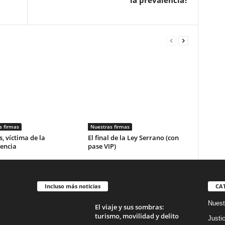
la prevalencia?
s firmas
Nuestras firmas
, víctima de la
El final de la Ley Serrano (con
encia
pase VIP)
Incluso más noticias
CA
Nuest
El viaje y sus sombras:
turismo, movilidad y delito
Justic