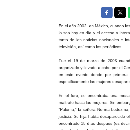
t
a
l
d
En el año 2002, en México, cuando lo
e
lo son hoy en día y el acceso a intern
D
tanto de las noticias nacionales e in
i
televisión, así como los periódicos.
f
u
s
Fue el 19 de marzo de 2003 cuando a
i
organizado y llevado a cabo por el Cen
ó
en este evento donde por primera 
n
específicamente las mujeres desapare
d
e
En el foro, se encontraba una mesa
l
maltrato hacia las mujeres. Sin embar
S
a
“Paloma,” la señora Norma Ledezma,
b
justicia. Su hija había desaparecido 
e
encontrado 18 días después (es deci
r