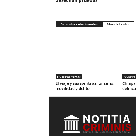
desechan pruebas
Artículos relacionados
Más del autor
Nuestras firmas
Nuestra
El viaje y sus sombras: turismo,
Chiapas
movilidad y delito
delincu