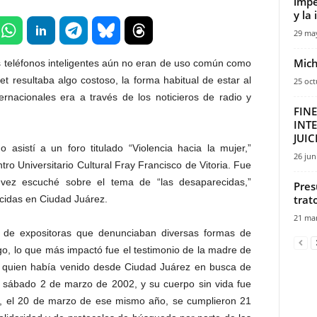
impe
y la 
29 ma
Mich
s teléfonos inteligentes aún no eran de uso común como
et resultaba algo costoso, la forma habitual de estar al
25 oct
ternacionales era a través de los noticieros de radio y
FIN
INT
JUIC
sistí a un foro titulado “Violencia hacia la mujer,”
26 jun
tro Universitario Cultural Fray Francisco de Vitoria. Fue
vez escuché sobre el tema de “las desaparecidas,”
Pres
trat
cidas en Ciudad Juárez.
21 mar
 de expositoras que denunciaban diversas formas de
go, lo que más impactó fue el testimonio de la madre de
 quien había venido desde Ciudad Juárez en busca de
el sábado 2 de marzo de 2002, y su cuerpo sin vida fue
r, el 20 de marzo de ese mismo año, se cumplieron 21