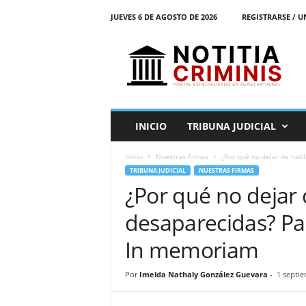
JUEVES 6 DE AGOSTO DE 2026
REGISTRARSE / U
N
o
t
i
t
i
a
INICIO
TRIBUNA JUDICIAL
C
r
Inicio
Nuestras firmas
¿Por qué no dejar de habl
i
TRIBUNA JUDICIAL
NUESTRAS FIRMAS
m
¿Por qué no dejar 
i
n
desaparecidas? P
i
s
In memoriam
E
l
Por
Imelda Nathaly González Guevara
-
1 septie
P
o
r