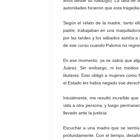
años desde su hallazgo). La falta de s
P
autoridades hicieron que esta tragedi
e
n
Según el relato de la madre, tanto e
a
l
padre, trabajaban en una maquiladora
por las tardes y los sábados asistía 
de ese curso cuando Paloma no regre
En ese momento, ya se sabía que algo
Juárez. Sin embargo, ni los medios 
titulares. Esto obligó a mujeres como
el Estado les había negado ese derec
Inicialmente, me resultó increíble que 
vida a otra persona, y luego permanecer
llevado ante la justicia.
Escuchar a una madre que se sentía i
profundamente. Con el tiempo, desafo