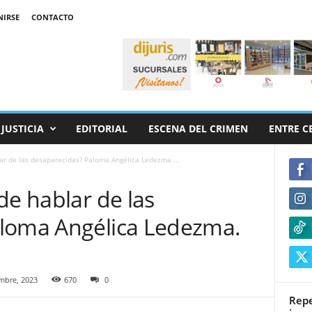
NIRSE
CONTACTO
JUSTICIA
EDITORIAL
ESCENA DEL CRIMEN
ENTRE C
ar de las desaparecidas? Paloma Angélica Ledezma....
de hablar de las
aloma Angélica Ledezma.
mbre, 2023
670
0
Repe