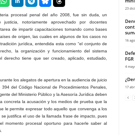
minis
23 dic
teria procesal penal del año 2008, fue sin duda, un
Denu
 justicia, notoriamente aprovechado por docentes
cont
la tarea de impartir capacitaciones tomando como bases
suma
países de origen, las cuales en algunos de los casos no
16 ago
tradición jurídica, entendida esta como “el conjunto de
erecho, la organización y funcionamiento del sistema
Defe
l derecho tiene que ser creado, aplicado, estudiado,
FGR 
4 may
¿Der
urante los alegatos de apertura en la audiencia de juicio
ulo 394 del Código Nacional de Procedimientos Penales,
17 abr
ente del Ministerio Público y la Asesoría Jurídica deben
 concreta la acusación y los medios de prueba que la
se le permite expresar todo aquello que convenga a los
se justifica el uso de la llamada frase de impacto, pues
 el momento procesal oportuno para hacerle saber al
s.