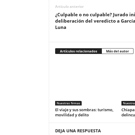
Artículo anterior
¿Culpable o no culpable? Jurado ini
deliberación del veredicto a Garcí
Luna
Artículos relacionados
Más del autor
Nuestras firmas
Nuestra
El viaje y sus sombras: turismo,
Chiapas
movilidad y delito
delincu
DEJA UNA RESPUESTA