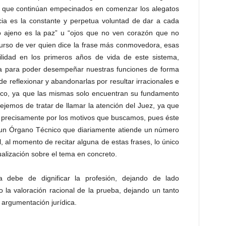
a que continúan empecinados en comenzar los alegatos
cia es la constante y perpetua voluntad de dar a cada
ho ajeno es la paz” u “ojos que no ven corazón que no
curso de ver quien dice la frase más conmovedora, esas
ilidad en los primeros años de vida de este sistema,
a para poder desempeñar nuestras funciones de forma
 reflexionar y abandonarlas por resultar irracionales e
dico, ya que las mismas solo encuentran su fundamento
ejemos de tratar de llamar la atención del Juez, ya que
o precisamente por los motivos que buscamos, pues éste
 un Órgano Técnico que diariamente atiende un número
l, al momento de recitar alguna de estas frases, lo único
ualización sobre el tema en concreto.
a debe de dignificar la profesión, dejando de lado
ndo la valoración racional de la prueba, dejando un tanto
a argumentación jurídica.