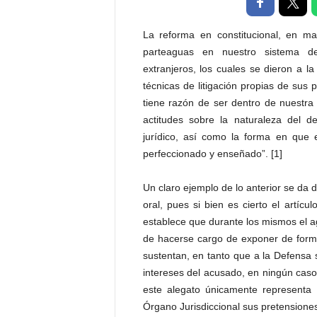
t
a
La reforma en constitucional, en ma
l
parteaguas en nuestro sistema de
d
extranjeros, los cuales se dieron a 
e
técnicas de litigación propias de sus 
D
i
tiene razón de ser dentro de nuestra 
f
actitudes sobre la naturaleza del d
u
jurídico, así como la forma en que e
s
perfeccionado y enseñado”. [1]
i
ó
Un claro ejemplo de lo anterior se da d
n
oral, pues si bien es cierto el artíc
d
e
establece que durante los mismos el ag
l
de hacerse cargo de exponer de forma
S
sustentan, en tanto que a la Defensa 
a
intereses del acusado, en ningún caso 
b
este alegato únicamente representa
e
Órgano Jurisdiccional sus pretensione
r