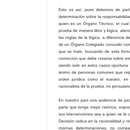
P
e
Esto es así, pues debemos de parti
n
determinación sobre la responsabilida
a
quien es un Órgano Técnico, el cual 
l
prueba de manera libre y lógica, atend
las reglas de la lógica; a diferencia 
de un Órgano Colegiado conocido como
que se trate, buscando de esta forma
convicción que debe crearse sobre es
siendo solo en estos casos oportuna 
ánimo de personas comunes que repre
orden jurídico como el nuestro, e
racionalista de la prueba, no persuasiv
En nuestro país una audiencia de jui
parte que tenga mejor retórica, expr
sus intervenciones sea a quien se le 
Decisión radica en la racionalidad y r
mismas determinaciones, no compar