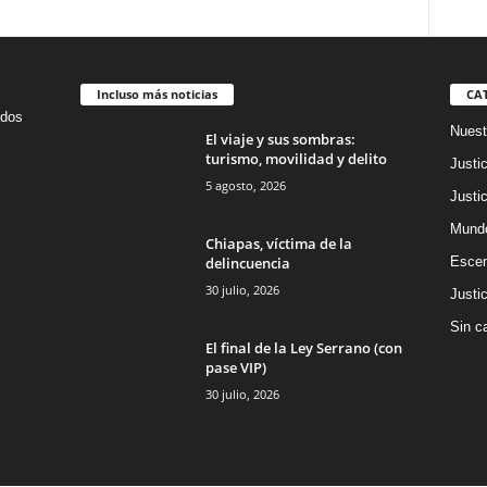
Incluso más noticias
CA
idos
Nuest
El viaje y sus sombras:
turismo, movilidad y delito
Justic
5 agosto, 2026
Justic
Mund
Chiapas, víctima de la
delincuencia
Escen
30 julio, 2026
Justic
Sin c
El final de la Ley Serrano (con
pase VIP)
30 julio, 2026