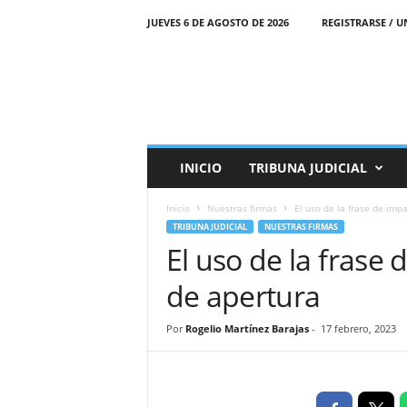
JUEVES 6 DE AGOSTO DE 2026
REGISTRARSE / U
N
o
t
i
t
i
a
INICIO
TRIBUNA JUDICIAL
C
r
Inicio
Nuestras firmas
El uso de la frase de imp
i
TRIBUNA JUDICIAL
NUESTRAS FIRMAS
m
El uso de la frase 
i
n
de apertura
i
s
E
Por
Rogelio Martínez Barajas
-
17 febrero, 2023
l
P
o
r