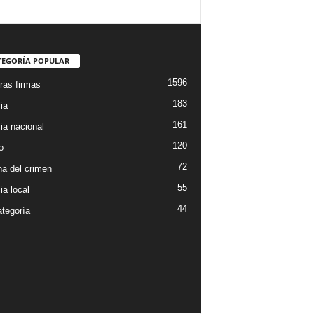
TEGORÍA POPULAR
1596
ras firmas
183
ia
161
ia nacional
120
o
72
a del crimen
55
ia local
44
ategoría