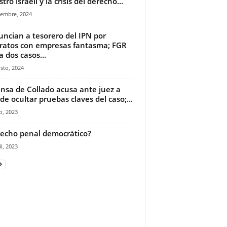
tro israelí y la crisis del derecho...
iembre, 2024
ncian a tesorero del IPN por
ratos con empresas fantasma; FGR
 dos casos...
sto, 2024
nsa de Collado acusa ante juez a
de ocultar pruebas claves del caso;...
o, 2023
echo penal democrático?
il, 2023