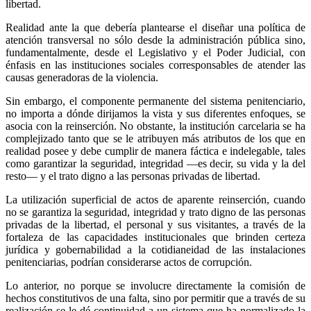
libertad.
Realidad ante la que debería plantearse el diseñar una política de
atención transversal no sólo desde la administración pública sino,
fundamentalmente, desde el Legislativo y el Poder Judicial, con
énfasis en las instituciones sociales corresponsables de atender las
causas generadoras de la violencia.
Sin embargo, el componente permanente del sistema penitenciario,
no importa a dónde dirijamos la vista y sus diferentes enfoques, se
asocia con la reinserción. No obstante, la institución carcelaria se ha
complejizado tanto que se le atribuyen más atributos de los que en
Telegram
realidad posee y debe cumplir de manera fáctica e indelegable, tales
como garantizar la seguridad, integridad —es decir, su vida y la del
resto— y el trato digno a las personas privadas de libertad.
La utilización superficial de actos de aparente reinserción, cuando
no se garantiza la seguridad, integridad y trato digno de las personas
privadas de la libertad, el personal y sus visitantes, a través de la
fortaleza de las capacidades institucionales que brinden certeza
jurídica y gobernabilidad a la cotidianeidad de las instalaciones
penitenciarias, podrían considerarse actos de corrupción.
Lo anterior, no porque se involucre directamente la comisión de
hechos constitutivos de una falta, sino por permitir que a través de su
realización se le dé continuidad a un sistema que ha normalizado la