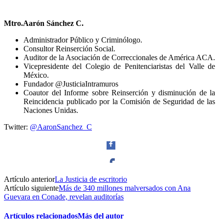
Mtro.Aarón Sánchez C.
Administrador Público y Criminólogo.
Consultor Reinserción Social.
Bluesky
Auditor de la Asociación de Correccionales de América ACA.
Vicepresidente del Colegio de Penitenciaristas del Valle de
México.
Fundador @JusticiaIntramuros
Coautor del Informe sobre Reinserción y disminución de la
Reincidencia publicado por la Comisión de Seguridad de las
Threads
Naciones Unidas.
Twitter:
@AaronSanchez_C
Artículo anterior
La Justicia de escritorio
Facebook
Artículo siguiente
Más de 340 millones malversados con Ana
Guevara en Conade, revelan auditorías
Artículos relacionados
Más del autor