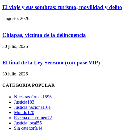
El viaje y sus sombras: turismo, movilidad y delito
5 agosto, 2026
Chiapas, víctima de la delincuencia
30 julio, 2026
El final de la Ley Serrano (con pase VIP)
30 julio, 2026
Bluesky
CATEGORÍA POPULAR
Nuestras firmas
1596
Justicia
183
Justicia nacional
161
Mundo
120
Threads
Escena del crimen
72
Justicia local
55
Sin categoría
44