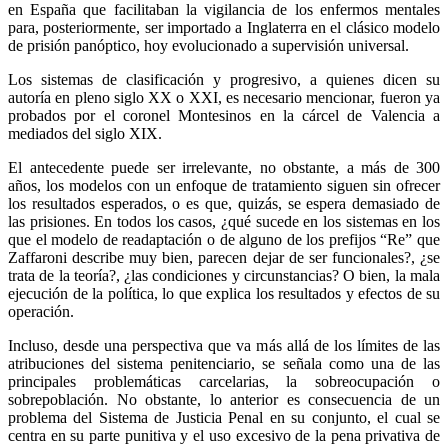
en España que facilitaban la vigilancia de los enfermos mentales
para, posteriormente, ser importado a Inglaterra en el clásico modelo
de prisión panóptico, hoy evolucionado a supervisión universal.
Los sistemas de clasificación y progresivo, a quienes dicen su
autoría en pleno siglo XX o XXI, es necesario mencionar, fueron ya
probados por el coronel Montesinos en la cárcel de Valencia a
Linkedin
mediados del siglo XIX.
El antecedente puede ser irrelevante, no obstante, a más de 300
años, los modelos con un enfoque de tratamiento siguen sin ofrecer
los resultados esperados, o es que, quizás, se espera demasiado de
las prisiones. En todos los casos, ¿qué sucede en los sistemas en los
que el modelo de readaptación o de alguno de los prefijos “Re” que
Zaffaroni describe muy bien, parecen dejar de ser funcionales?, ¿se
trata de la teoría?, ¿las condiciones y circunstancias? O bien, la mala
ejecución de la política, lo que explica los resultados y efectos de su
operación.
Incluso, desde una perspectiva que va más allá de los límites de las
atribuciones del sistema penitenciario, se señala como una de las
principales problemáticas carcelarias, la sobreocupación o
sobrepoblación. No obstante, lo anterior es consecuencia de un
problema del Sistema de Justicia Penal en su conjunto, el cual se
centra en su parte punitiva y el uso excesivo de la pena privativa de