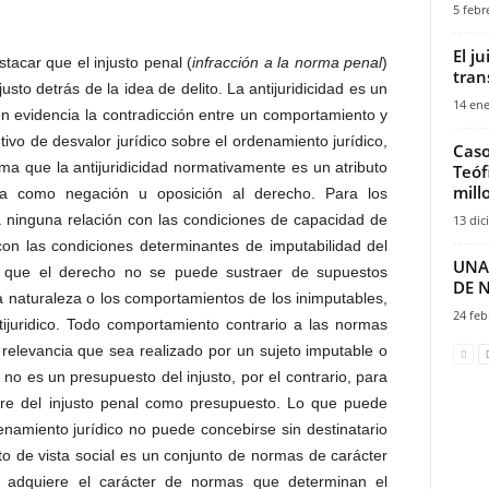
5 febr
El j
tacar que el injusto penal (
infracción a la norma penal
)
tran
usto detrás de la idea de delito. La antijuridicidad es un
14 ene
en evidencia la contradicción entre un comportamiento y
tivo de desvalor jurídico sobre el ordenamiento jurídico,
Caso
rma que la antijuridicidad normativamente es un atributo
Teóf
mill
a como negación u oposición al derecho. Para los
da ninguna relación con las condiciones de capacidad de
13 dic
 con las condiciones determinantes de imputabilidad del
UNA
e que el derecho no se puede sustraer de supuestos
DE 
la naturaleza o los comportamientos de los inimputables,
24 feb
tijuridico. Todo comportamiento contrario a las normas
 relevancia que sea realizado por un sujeto imputable o
 no es un presupuesto del injusto, por el contrario, para
ere del injusto penal como presupuesto. Lo que puede
enamiento jurídico no puede concebirse sin destinatario
o de vista social es un conjunto de normas de carácter
r adquiere el carácter de normas que determinan el