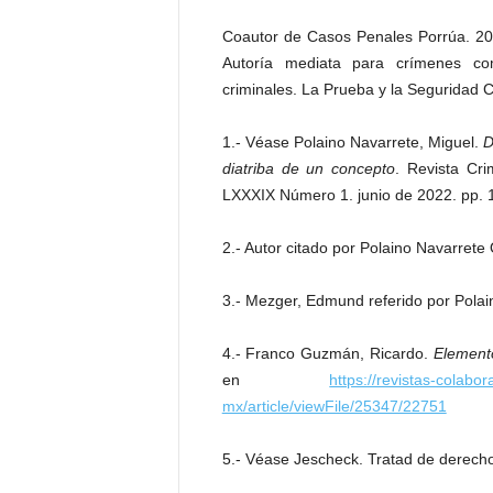
Coautor de Casos Penales Porrúa. 200
Autoría mediata para crímenes co
criminales. La Prueba y la Seguridad 
1.- Véase Polaino Navarrete, Miguel.
D
diatriba de un concepto
. Revista Cr
LXXXIX Número 1. junio de 2022. pp. 1
2.- Autor citado por Polaino Navarrete O
3.- Mezger, Edmund referido por Polain
4.- Franco Guzmán, Ricardo.
Elemento
en
https://revistas-colabo
mx/article/viewFile/25347/22751
5.- Véase Jescheck. Tratad de derecho