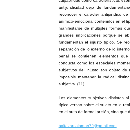
culpabilidad como características esenc
antijuridicidad dejó de fundamentar
reconocer el carácter antijurídico de
anímico-emocional contenidos en el ti
manifestarse de múltiples formas que
grandes implicaciones porque se ab
fundamentan el injusto típico. Se re
separación de lo externo de lo interno
penal se contienen elementos que c
conducta como los especiales moment
subjetivos del injusto son objeto d
imposible mantener la radical distinci
subjetiva. (11)
Los elementos subjetivos distintos a
típica versan sobre el sujeto en la rea
en el auto de formal prisión, sino que 
baltazarsalomon79@gmail.com