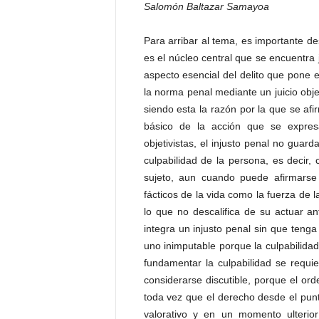
Salomón Baltazar Samayoa
t
a
Para arribar al tema, es importante des
l
es el núcleo central que se encuentra j
d
e
aspecto esencial del delito que pone 
D
la norma penal mediante un juicio obje
i
siendo esta la razón por la que se afi
f
básico de la acción que se expres
u
objetivistas, el injusto penal no guar
s
culpabilidad de la persona, es decir,
i
sujeto, aun cuando puede afirmars
ó
n
fácticos de la vida como la fuerza de 
d
lo que no descalifica de su actuar an
e
integra un injusto penal sin que tenga
l
uno inimputable porque la culpabilidad
S
fundamentar la culpabilidad se requi
a
considerarse discutible, porque el ord
b
toda vez que el derecho desde el punt
e
r
valorativo y en un momento ulterio