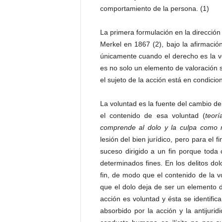
P
comportamiento de la persona. (1)
e
n
La primera formulación en la dirección 
a
Merkel en 1867 (2), bajo la afirmació
l
únicamente cuando el derecho es la ve
es no solo un elemento de valoración 
el sujeto de la acción está en condicio
La voluntad es la fuente del cambio de
el contenido de esa voluntad (
teorí
comprende al dolo y la culpa como m
lesión del bien jurídico, pero para el 
suceso dirigido a un fin porque toda
determinados fines. En los delitos do
fin, de modo que el contenido de la vo
que el dolo deja de ser un elemento de
acción es voluntad y ésta se identific
absorbido por la acción y la antijuridic