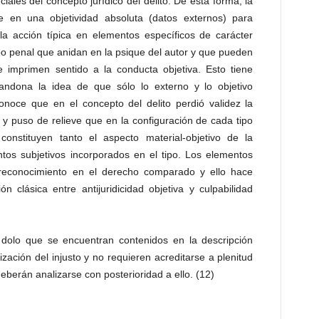
iales del concepto jurídico del delito. De esta forma, la
se en una objetividad absoluta (datos externos) para
 la acción típica en elementos específicos de carácter
po penal que anidan en la psique del autor y que pueden
 imprimen sentido a la conducta objetiva. Esto tiene
andona la idea de que sólo lo externo y lo objetivo
conoce que en el concepto del delito perdió validez la
 y puso de relieve que en la configuración de cada tipo
onstituyen tanto el aspecto material-objetivo de la
os subjetivos incorporados en el tipo. Los elementos
e reconocimiento en el derecho comparado y ello hace
ón clásica entre antijuridicidad objetiva y culpabilidad
l dolo que se encuentran contenidos en la descripción
lización del injusto y no requieren acreditarse a plenitud
deberán analizarse con posterioridad a ello. (12)