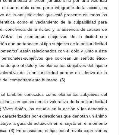
 contrariedad al orden jurídico sino por una voluntad
n el que el dolo como parte integrante de la acción, es
vo de la antijuridicidad que está presente en todos los
dentifica como el vaciamiento de la culpabilidad para
d, conciencia de la ilicitud y la ausencia de causas de
 Welzel los elementos subjetivos de la ilicitud son
cción que pertenecen al tipo subjetivo de la antijuridicidad
omentos
” están relacionados con el dolo y junto a éste
personales-subjetivos que colorean un sentido ético-
erio de que el dolo y los elementos subjetivos del injusto
lorativa de la antijuridicidad porque ello deriva de la
idad del comportamiento humano. (6)
enal también conocidos como elementos subjetivos del
dicidad, son consecuencia valorativa de la antijuridicidad
7) Vives Antón, los estudia en la acción y les denomina
ón caracterizados por expresiones que denotan un ánimo
tituye la guía de actuación en el sujeto en el momento
ica. (8) En ocasiones, el tipo penal revela expresiones