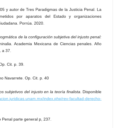
5 y autor de Tres Paradigmas de la Justicia Penal. La
metidos por aparatos del Estado y organizaciones
Ciudadana. Porrúa. 2020.
ogmática de la configuración subjetiva del injusto penal:
iminalia. Academia Mexicana de Ciencias penales. Año
 a 37.
p. Cit. p. 39.
o Navarrete. Op. Cit. p. 40
s subjetivos del injusto en la teoría finalista
. Disponible
racion.juridicas.unam.mx/index.php/rev-facultad-derecho-
 Penal parte general p, 237.