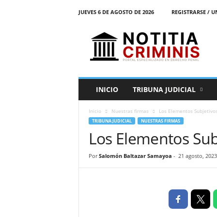
JUEVES 6 DE AGOSTO DE 2026
REGISTRARSE / U
N
o
t
i
t
i
a
INICIO
TRIBUNA JUDICIAL
C
r
Inicio
Nuestras firmas
Los Elementos Subjetivos
i
TRIBUNA JUDICIAL
NUESTRAS FIRMAS
m
Los Elementos Subj
i
n
i
Por
Salomón Baltazar Samayoa
-
21 agosto, 2023
s
E
l
P
o
r