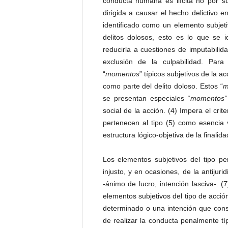
conducta humana es ilícita no por su
dirigida a causar el hecho delictivo e
identificado como un elemento subjeti
delitos dolosos, esto es lo que se i
reducirla a cuestiones de imputabilida
exclusión de la culpabilidad. Para
“
momentos
” típicos subjetivos de la a
como parte del delito doloso. Estos “
m
se presentan especiales “
momentos”
social de la acción. (4) Impera el crit
pertenecen al tipo (5) como esencia va
estructura lógico-objetiva de la final
Los elementos subjetivos del tipo p
injusto, y en ocasiones, de la antijuri
-ánimo de lucro, intención lasciva-. (
elementos subjetivos del tipo de acci
determinado o una intención que cons
de realizar la conducta penalmente típ