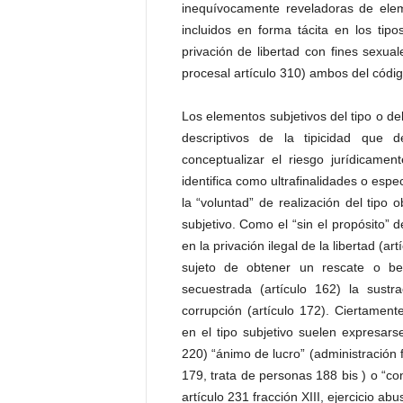
inequívocamente reveladoras de elem
incluidos en forma tácita en los tip
privación de libertad con fines sexual
procesal artículo 310) ambos del códig
Los elementos subjetivos del tipo o del
descriptivos de la tipicidad que 
conceptualizar el riesgo jurídicamen
identifica como ultrafinalidades o esp
la “voluntad” de realización del tipo
subjetivo. Como el “sin el propósito” 
en la privación ilegal de la libertad (a
sujeto de obtener un rescate o b
secuestrada (artículo 162) la sust
corrupción (artículo 172). Ciertamente
en el tipo subjetivo suelen expresars
220) “ánimo de lucro” (administración f
179, trata de personas 188 bis ) o “con 
artículo 231 fracción XIII, ejercicio abu