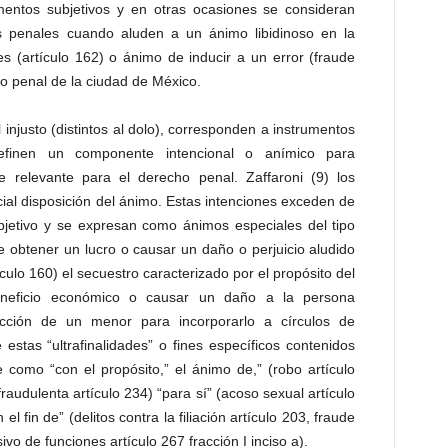
entos subjetivos y en otras ocasiones se consideran
os penales cuando aluden a un ánimo libidinoso en la
es (artículo 162) o ánimo de inducir a un error (fraude
o penal de la ciudad de México.
 injusto (distintos al dolo), corresponden a instrumentos
definen un componente intencional o anímico para
te relevante para el derecho penal. Zaffaroni (9) los
ecial disposición del ánimo. Estas intenciones exceden de
 objetivo y se expresan como ánimos especiales del tipo
de obtener un lucro o causar un daño o perjuicio aludido
rtículo 160) el secuestro caracterizado por el propósito del
eneficio económico o causar un daño a la persona
racción de un menor para incorporarlo a círculos de
 estas “ultrafinalidades” o fines específicos contenidos
e como “con el propósito,” el ánimo de,” (robo artículo
raudulenta artículo 234) “para sí” (acoso sexual artículo
el fin de” (delitos contra la filiación artículo 203, fraude
sivo de funciones artículo 267 fracción I inciso a).