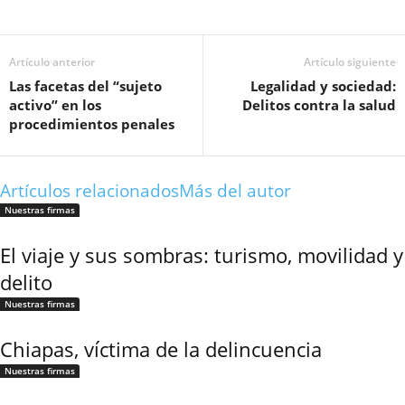
Artículo anterior
Artículo siguiente
Facebook
Las facetas del “sujeto
Legalidad y sociedad:
activo” en los
Delitos contra la salud
procedimientos penales
Artículos relacionados
Más del autor
Twitter
Nuestras firmas
El viaje y sus sombras: turismo, movilidad y
delito
Nuestras firmas
Whatsapp
Chiapas, víctima de la delincuencia
Nuestras firmas