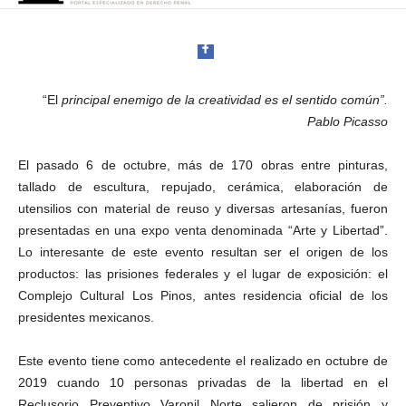
l
P
o
r
t
“El
principal enemigo de la creatividad es el sentido común”.
a
l
Pablo Picasso
d
Facebook
e
El pasado 6 de octubre, más de 170 obras entre pinturas,
D
tallado de escultura, repujado, cerámica, elaboración de
i
utensilios con material de reuso y diversas artesanías, fueron
f
presentadas en una expo venta denominada “Arte y Libertad”.
u
Lo interesante de este evento resultan ser el origen de los
s
Twitter
i
productos: las prisiones federales y el lugar de exposición: el
ó
Complejo Cultural Los Pinos, antes residencia oficial de los
n
presidentes mexicanos.
d
e
Este evento tiene como antecedente el realizado en octubre de
l
2019 cuando 10 personas privadas de la libertad en el
S
Reclusorio Preventivo Varonil Norte salieron de prisión y
a