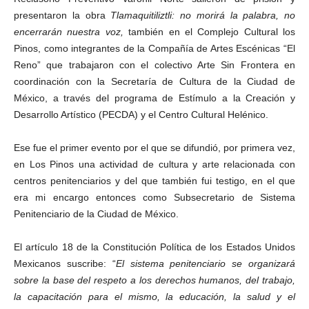
Whatsapp
b
presentaron la obra
Tlamaquitiliztli: no morirá la palabra, no
e
encerrarán nuestra voz,
también en el Complejo Cultural los
r
Pinos, como integrantes de la Compañía de Artes Escénicas “El
P
Reno” que trabajaron con el colectivo Arte Sin Frontera en
e
coordinación con la Secretaría de Cultura de la Ciudad de
n
México, a través del programa de Estímulo a la Creación y
a
Desarrollo Artístico (PECDA) y el Centro Cultural Helénico.
l
Linkedin
Ese fue el primer evento por el que se difundió, por primera vez,
en Los Pinos una actividad de cultura y arte relacionada con
centros penitenciarios y del que también fui testigo, en el que
era mi encargo entonces como Subsecretario de Sistema
Penitenciario de la Ciudad de México.
El artículo 18 de la Constitución Política de los Estados Unidos
Mexicanos suscribe: “
El sistema penitenciario se organizará
sobre la base del respeto a los derechos humanos, del trabajo,
la capacitación para el mismo, la educación, la salud y el