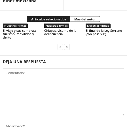
niñez mexicana
Artículos relacionados
Más del autor
Nuestras firmas
Nuestras firmas
Nuestras firmas
El viaje y sus sombras:
Chiapas, víctima de la
El final de la Ley Serrano
turismo, movilidad y
delincuencia
(con pase VIP)
delito
DEJA UNA RESPUESTA