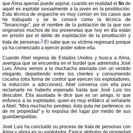
que Alma apenas puede aspirar, cuando en realidad el
fin
de
aquél es
explotar sexualmente
a la joven en la prostitución.
Esta técnica de enganche es muy común en los casos que
he trabajado y se le conoce como la técnica de
“Tenancingo”, por el nombre de la población de la que son
originarios muchos de los proxenetas que hoy en día están
en prisión por el delito de explotación de la prostitución y
3
trata de personas.
Él sabe que su víctima regresará porque
ya ha comenzado a ejercer poder sobre ella.
Cuando Abel regresa de Estados Unidos y busca a Alma,
averigua que se encuentra en el burdel que administra José
Luis. Ahora vemos a la muchacha ataviada con un vestido
elegante, departiendo entre los clientes y consumiendo
cocaína (otra forma de control que ejercen los explotadores,
la inducción a adicciones). Abel conversa con ella para
reclamarle no haberlo esperado hasta que José Luis los
descubre. Ella asustada le dice que es un amigo, lo que
enfurece a su explotador, quien es muy enfático al señalarle
a Abel: “Mira muchacho pendejo, ésta puta me pertenece, es
de mi propiedad” y lo expulsa del lugar por medio de sus
guardaespaldas.
José Luis ha concluido su proceso de trata de personas con
Alma y ahora es su explotador. Ejerce atributos de propiedad