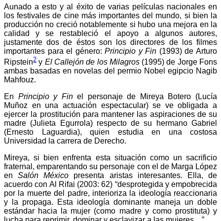
Aunado a esto y al éxito de varias películas nacionales en
los festivales de cine más importantes del mundo, si bien la
producción no creció notablemente si hubo una mejora en la
Whatsapp
calidad y se restableció el apoyo a algunos autores,
justamente dos de éstos son los directores de los filmes
importantes para el género:
Principio y Fin
(1993) de Arturo
2
Ripstein
y
El Callejón de los Milagros
(1995)
de Jorge Fons
ambas basadas en novelas del permio Nobel egipcio Nagib
Mahfouz.
En
Principio y Fin
el personaje de Mireya Botero (Lucía
Linkedin
Muñoz en una actuación espectacular) se ve obligada a
ejercer la prostitución para mantener las aspiraciones de su
madre (Julieta Egurrola) respecto de su hermano Gabriel
(Ernesto Laguardia), quien estudia en una costosa
Universidad la carrera de Derecho.
Mireya, si bien enfrenta esta situación como un sacrificio
fraternal, emparentando su personaje con el de Marga López
en
Salón México
presenta aristas interesantes. Ella, de
acuerdo con Al Rifai (2003: 62) “desprotegida y empobrecida
por la muerte del padre, interioriza la ideología reaccionaria
y la propaga. Esta ideología dominante maneja un doble
estándar hacia la mujer (como madre y como prostituta) y
lucha para reprimir, dominar y esclavizar a las mujeres…”.