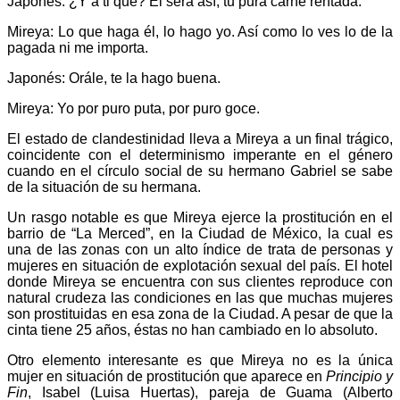
Japonés: ¿Y a ti qué? El será así, tu pura carne rentada.
Mireya: Lo que haga él, lo hago yo. Así como lo ves lo de la
pagada ni me importa.
Japonés: Orále, te la hago buena.
Mireya: Yo por puro puta, por puro goce.
El estado de clandestinidad lleva a Mireya a un final trágico,
coincidente con el determinismo imperante en el género
Bluesky
cuando en el círculo social de su hermano Gabriel se sabe
de la situación de su hermana.
Un rasgo notable es que Mireya ejerce la prostitución en el
barrio de “La Merced”, en la Ciudad de México, la cual es
una de las zonas con un alto índice de trata de personas y
Threads
mujeres en situación de explotación sexual del país. El hotel
donde Mireya se encuentra con sus clientes reproduce con
natural crudeza las condiciones en las que muchas mujeres
son prostituidas en esa zona de la Ciudad. A pesar de que la
cinta tiene 25 años, éstas no han cambiado en lo absoluto.
Otro elemento interesante es que Mireya no es la única
mujer en situación de prostitución que aparece en
Principio y
Fin
, Isabel (Luisa Huertas), pareja de Guama (Alberto