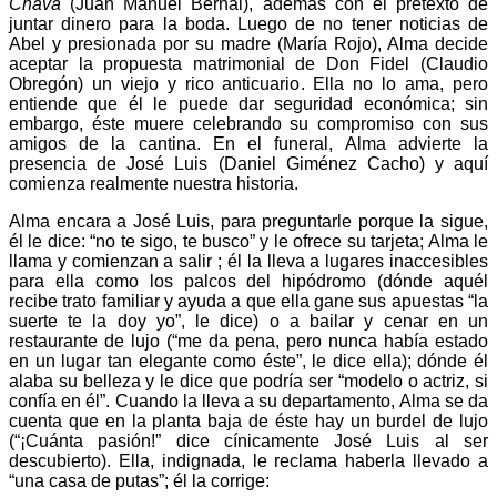
Chava
(Juan Manuel Bernal), además con el pretexto de
juntar dinero para la boda. Luego de no tener noticias de
Abel y presionada por su madre (María Rojo), Alma decide
aceptar la propuesta matrimonial de Don Fidel (Claudio
Obregón) un viejo y rico anticuario. Ella no lo ama, pero
entiende que él le puede dar seguridad económica; sin
embargo, éste muere celebrando su compromiso con sus
amigos de la cantina. En el funeral, Alma advierte la
presencia de José Luis (Daniel Giménez Cacho) y aquí
comienza realmente nuestra historia.
Alma encara a José Luis, para preguntarle porque la sigue,
él le dice: “no te sigo, te busco” y le ofrece su tarjeta; Alma le
llama y comienzan a salir ; él la lleva a lugares inaccesibles
para ella como los palcos del hipódromo (dónde aquél
recibe trato familiar y ayuda a que ella gane sus apuestas “la
suerte te la doy yo”, le dice) o a bailar y cenar en un
restaurante de lujo (“me da pena, pero nunca había estado
en un lugar tan elegante como éste”, le dice ella); dónde él
alaba su belleza y le dice que podría ser “modelo o actriz, si
confía en él”. Cuando la lleva a su departamento, Alma se da
cuenta que en la planta baja de éste hay un burdel de lujo
(“¡Cuánta pasión!” dice cínicamente José Luis al ser
descubierto). Ella, indignada, le reclama haberla llevado a
“una casa de putas”; él la corrige: