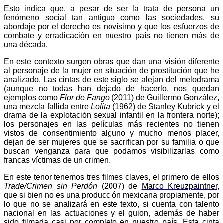
Esto indica que, a pesar de ser la trata de persona un
fenómeno social tan antiguo como las sociedades, su
abordaje por el derecho es novísimo y que los esfuerzos de
combate y erradicación en nuestro país no tienen más de
una década.
En este contexto surgen obras que dan una visión diferente
al personaje de la mujer en situación de prostitución que he
analizado. Las cintas de este siglo se alejan del melodrama
(aunque no todas han dejado de hacerlo, nos quedan
ejemplos como
Flor de Fango
(2011) de Guillermo González,
una mezcla fallida entre
Lolita
(1962) de Stanley Kubrick y el
drama de la explotación sexual infantil en la frontera norte);
los personajes en las películas más recientes no tienen
vistos de consentimiento alguno y mucho menos placer,
dejan de ser mujeres que se sacrifican por su familia o que
buscan venganza para que podamos visibilizarlas como
francas víctimas de un crimen.
En este tenor tenemos tres filmes claves, el primero de ellos
Trade/Crimen sin Perdón
(2007) de
Marco Kreuzpaintner
,
que si bien no es una producción mexicana propiamente, por
lo que no se analizará en este texto, si cuenta con talento
nacional en las actuaciones y el guion, además de haber
sido filmada casi por completo en nuestro país. Esta cinta