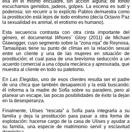
ella en el mismo encuadre, sin acción alguna; de fondo
escuchamos gemidos, jadeos, golpes. La escena es sutil y
poderosa; sin recurrir a lo explícito Pablos demuestra como
la prostitución está lejos de todo erotismo (decía Octavio Paz
la sexualidad es animal, el erotismo es humano).
Esta secuencia contrasta con otra cinta importante del
género, el documental
Whores´ Glory
(2011) de Michael
Glawogger, cuyo segmento sobre la “zona roja” de Reynosa,
Tamaulipas tiene su punto de clímax en la relación sexual
entre un cliente y una de las mujeres en situación de
prostitución; el cual pasa de una brevísima seducción a un
acuerdo comercial a una cópula mecánica y apresurada, que
muestra al cliente en todo su patetismo.
En
Las Elegidas,
uno de esos clientes resulta ser el padre
de una chica que también desapareció y la está buscando;
él informa a la madre de Sofía sobre su paradero, pero al
planear un escape, las pocas posibilidades de éxito la dejan
en la desesperanza.
Finalmente, Ulises “rescata” a Sofía para integrarla a su
familia y deja la prostitución para pasar a otra forma de
explotación: hacerse cargo de la casa de Ulises y ayudar a
su familia, una especie de matrimonio servil y esclavitud
doméstica.