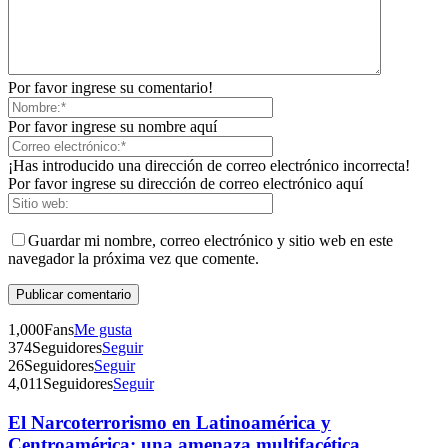
Por favor ingrese su comentario!
Por favor ingrese su nombre aquí
¡Has introducido una dirección de correo electrónico incorrecta!
Por favor ingrese su dirección de correo electrónico aquí
Guardar mi nombre, correo electrónico y sitio web en este
navegador la próxima vez que comente.
1,000
Fans
Me gusta
374
Seguidores
Seguir
26
Seguidores
Seguir
4,011
Seguidores
Seguir
El Narcoterrorismo en Latinoamérica y
Telegram
Centroamérica: una amenaza multifacética