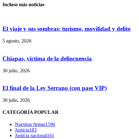
Incluso más noticias
El viaje y sus sombras: turismo, movilidad y delito
5 agosto, 2026
Chiapas, víctima de la delincuencia
30 julio, 2026
El final de la Ley Serrano (con pase VIP)
30 julio, 2026
Bluesky
CATEGORÍA POPULAR
Nuestras firmas
1596
Justicia
183
Justicia nacional
161
Threads