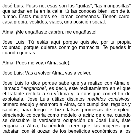
José Luis: Putas no, esas son las “güilas”, “las mariposillas”
que andan en la en la calle, tú las conoces bien, son de tu
rumbo. Estas mujeres se llaman cortesanas. Tienen carro,
casa propia, vestidos, viajes, una posición social.
Alma: ¡Me engañaste cabrón, me engañaste!
José Luis: Tú estás aquí porque quisiste, por tu propia
voluntad, porque quieres conmigo mamacita. Te puedes ir
cuando quieras.
Alma: Pues me voy. (Alma sale).
José Luis: Vas a volver Alma, vas a volver.
José Luis lo dice porque sabe que ya realizó con Alma el
llamado
“
enganche
”, es decir, este reclutamiento en el que
el tratante recluta a su víctima y la consigue con el fin de
explotarla. José Luis utilizo distintos
medidos comisivos
,
primero sedujo y enamoro a Alma, con cumplidos, regalos y
salidas, para luego le hizo falsas promesas de empleo,
ofreciendo colocarla como modelo o actriz de cine, cuando
se descubre la verdadera ocupación de José Luis, éste
engaña a Alma, haciéndole creer que las mujeres que
trabajan con él gozan de los beneficios económicos a los