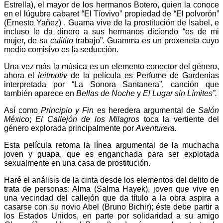
Estrella), el mayor de los hermanos Botero, quien la conoce
en el lúgubre cabaret “El Tíovivo” propiedad de “El polvorón”
(Ernesto Yañez) . Guama vive de la prostitución de Isabel, e
incluso le da dinero a sus hermanos diciendo “es de mi
mujer, de su
culitito
trabajo”. Guamma es un proxeneta cuyo
medio comisivo es la seducción.
Una vez más la música es un elemento conector del género,
ahora el
leitmotiv
de la película es Perfume de Gardenias
interpretada por “La Sonora Santanera”, canción que
también aparece en
Bellas de Noche
y
El Lugar sin Límites”.
Así como
Principio y Fin
es heredera argumental de
Salón
México
;
El Callejón de los Milagros
toca la vertiente del
género explorada principalmente por
Aventurera.
Esta película retoma la línea argumental de la muchacha
joven y guapa, que es enganchada para ser explotada
sexualmente en una casa de prostitución.
Haré el análisis de la cinta desde los elementos del delito de
trata de personas: Alma (Salma Hayek), joven que vive en
una vecindad del callejón que da título a la obra aspira a
casarse con su novio Abel (Bruno Bichir); éste debe partir a
los Estados Unidos, en parte por solidaridad a su amigo