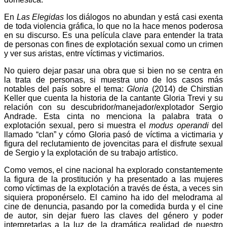
En
Las Elegidas
los diálogos no abundan y está casi exenta
de toda violencia gráfica, lo que no la hace menos poderosa
en su discurso. Es una película clave para entender la trata
de personas con fines de explotación sexual como un crimen
y ver sus aristas, entre víctimas y victimarios.
No quiero dejar pasar una obra que si bien no se centra en
la trata de personas, si muestra uno de los casos más
notables del país sobre el tema:
Gloria
(2014) de Chirstian
Keller que cuenta la historia de la cantante Gloria Trevi y su
relación con su descubridor/manejador/explotador Sergio
Andrade. Esta cinta no menciona la palabra trata o
explotación sexual, pero si muestra el
modus operandi
del
llamado “clan” y cómo Gloria pasó de víctima a victimaria y
figura del reclutamiento de jovencitas para el disfrute sexual
de Sergio y la explotación de su trabajo artístico.
Como vemos, el cine nacional ha explorado constantemente
la figura de la prostitución y ha presentado a las mujeres
como víctimas de la explotación a través de ésta, a veces sin
siquiera proponérselo. El camino ha ido del melodrama al
cine de denuncia, pasando por la comedida burda y el cine
de autor, sin dejar fuero las claves del género y poder
interpretarlas a la luz de la dramática realidad de nuestro