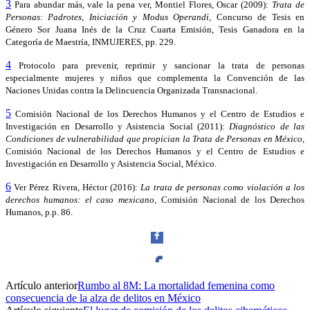
3
Para abundar más, vale la pena ver, Montiel Flores, Oscar (2009):
Trata de
Personas: Padrotes, Iniciación y Modus Operandi,
Concurso de Tesis en
Género Sor Juana Inés de la Cruz Cuarta Emisión, Tesis Ganadora en la
Categoría de Maestría, INMUJERES, pp. 229.
4
Protocolo para prevenir, reprimir y sancionar la trata de personas
especialmente mujeres y niños que complementa la Convención de las
Naciones Unidas contra la Delincuencia Organizada Transnacional.
5
Comisión Nacional de los Derechos Humanos y el Centro de Estudios e
Investigación en Desarrollo y Asistencia Social (2011):
Diagnóstico de las
Condiciones de vulnerabilidad que propician la Trata de Personas en México
,
Comisión Nacional de los Derechos Humanos y el Centro de Estudios e
Investigación en Desarrollo y Asistencia Social, México.
6
Ver Pérez Rivera, Héctor (2016):
La trata de personas como violación a los
derechos humanos: el caso mexicano,
Comisión Nacional de los Derechos
Humanos, p.p. 86.
Artículo anterior
Rumbo al 8M: La mortalidad femenina como
Facebook
consecuencia de la alza de delitos en México