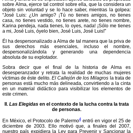
sobre Alma, ejerce tal control sobre ella, que la considera un
objeto sin voluntad y se lo hace saber, mientras la golpea:
“José Luis: ¿Un amigo? ¡Tú no tienes amigos, no tienes
casa, no tienes vestido, no tienes arete, no tienes nombre,
Karina pendeja, nada tienes, lo oyes, nada! ¡Sólo me tienes
a mi, José Luis, óyelo bien, José Luis, José Luis!”
Él ha despersonalizado a Alma de tal manera que la priva de
sus derechos más esenciales, incluso el nombre,
despersonalizándola y generando una dependencia
absoluta de su explotador.
Sobra decir que el final de la historia de Alma es
desesperanzador y retrata la realidad de muchas mujeres
víctimas de éste delito.
El Callejón de los Milagros
la trata de
personas está mucho más delineada, convirtiendo a la cinta
en un material didáctico para visibilizar los elementos de
este crimen.
II.
Las Elegidas
en el contexto de la lucha contra la trata
de personas.
4
En México, el Protocolo de Palermo
entró en vigor el 25 de
diciembre de 2003. Ello motivó que, a finales del 2007,
nuestro país expidiera la Ley para Prevenir y Sancionar la