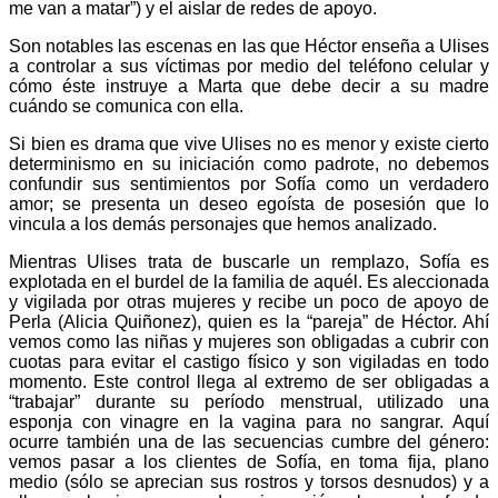
me van a matar”) y el aislar de redes de apoyo.
Son notables las escenas en las que Héctor enseña a Ulises
a controlar a sus víctimas por medio del teléfono celular y
cómo éste instruye a Marta que debe decir a su madre
cuándo se comunica con ella.
Si bien es drama que vive Ulises no es menor y existe cierto
determinismo en su iniciación como padrote, no debemos
confundir sus sentimientos por Sofía como un verdadero
amor; se presenta un deseo egoísta de posesión que lo
vincula a los demás personajes que hemos analizado.
Mientras Ulises trata de buscarle un remplazo, Sofía es
explotada en el burdel de la familia de aquél. Es aleccionada
y vigilada por otras mujeres y recibe un poco de apoyo de
Perla (Alicia Quiñonez), quien es la “pareja” de Héctor. Ahí
vemos como las niñas y mujeres son obligadas a cubrir con
cuotas para evitar el castigo físico y son vigiladas en todo
momento. Este control llega al extremo de ser obligadas a
“trabajar” durante su período menstrual, utilizado una
esponja con vinagre en la vagina para no sangrar. Aquí
ocurre también una de las secuencias cumbre del género:
vemos pasar a los clientes de Sofía, en toma fija, plano
medio (sólo se aprecian sus rostros y torsos desnudos) y a