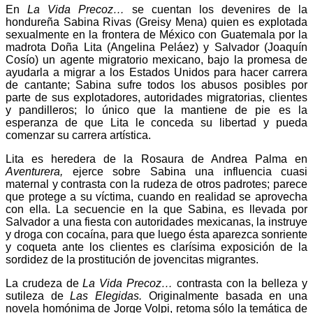
En
La Vida Precoz…
se cuentan los devenires de la
hondureña Sabina Rivas (Greisy Mena) quien es explotada
sexualmente en la frontera de México con Guatemala por la
madrota Doña Lita (Angelina Peláez) y Salvador (Joaquín
Cosío) un agente migratorio mexicano, bajo la promesa de
ayudarla a migrar a los Estados Unidos para hacer carrera
de cantante; Sabina sufre todos los abusos posibles por
parte de sus explotadores, autoridades migratorias, clientes
y pandilleros; lo único que la mantiene de pie es la
esperanza de que Lita le conceda su libertad y pueda
comenzar su carrera artística.
Lita es heredera de la Rosaura de Andrea Palma en
Aventurera,
ejerce sobre Sabina una influencia cuasi
maternal y contrasta con la rudeza de otros padrotes; parece
que protege a su víctima, cuando en realidad se aprovecha
con ella. La secuencie en la que Sabina, es llevada por
Salvador a una fiesta con autoridades mexicanas, la instruye
y droga con cocaína, para que luego ésta aparezca sonriente
y coqueta ante los clientes es clarísima exposición de la
sordidez de la prostitución de jovencitas migrantes.
La crudeza de
La Vida Precoz…
contrasta con la belleza y
sutileza de
Las Elegidas.
Originalmente basada en una
novela homónima de Jorge Volpi, retoma sólo la temática de