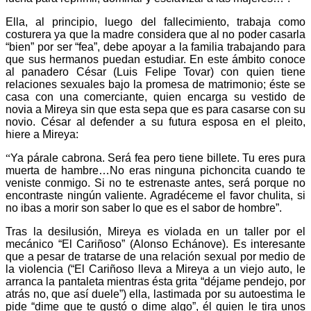
Ella, al principio, luego del fallecimiento, trabaja como
costurera ya que la madre considera que al no poder casarla
“bien” por ser “fea”, debe apoyar a la familia trabajando para
que sus hermanos puedan estudiar. En este ámbito conoce
al panadero César (Luis Felipe Tovar) con quien tiene
relaciones sexuales bajo la promesa de matrimonio; éste se
casa con una comerciante, quien encarga su vestido de
novia a Mireya sin que esta sepa que es para casarse con su
novio. César al defender a su futura esposa en el pleito,
hiere a Mireya:
“
Ya párale cabrona. Será fea pero tiene billete. Tu eres pura
muerta de hambre…No eras ninguna pichoncita cuando te
veniste conmigo. Si no te estrenaste antes, será porque no
encontraste ningún valiente. Agradéceme el favor chulita, si
Telegram
no ibas a morir son saber lo que es el sabor de hombre”.
Tras la desilusión, Mireya es violada en un taller por el
mecánico “El Cariñoso” (Alonso Echánove). Es interesante
que a pesar de tratarse de una relación sexual por medio de
la violencia (“El Cariñoso lleva a Mireya a un viejo auto, le
arranca la pantaleta mientras ésta grita “déjame pendejo, por
atrás no, que así duele”) ella, lastimada por su autoestima le
pide “dime que te gustó o dime algo”, él quien le tira unos