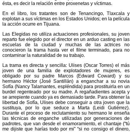
ésta, es decir la relación entre proxenetas y víctimas.
En el libro, los tratantes son de Tenancingo, Tlaxcala y
explotan a sus víctimas en los Estados Unidos; en la película
la acción ocurre en Tijuana.
Las Elegidas no utiliza actuaciones profesionales, su joven
reparto fue elegido por el director en un arduo casting en las
escuelas de la ciudad y muchas de las actrices no
conocieron la trama hasta ver el filme terminado, para no
contaminar la naturalidad de su trabajo.
La trama es directa y sencilla: Ulises (Oscar Torres) el más
joven de una familia de explotadores de mujeres, es
obligado por su padre Marcos (Edward Coward) y su
hermano Héctor (José Santillán) a enganchar a su novia
Sofía (Nancy Talamantes, espléndida) para prostituirla en un
burdel regenteado por su madre. A regañadientes acepta y
se arrepiente cuando ya es demasiado tarde. Para obtener la
libertad de Sofía, Ulises debe conseguir a otra joven que la
sustituya, por lo que seduce a Marta (Leidi Gutiérrez).
Durante el proceso de reclutamiento su hermano le enseña
las técnicas de enganche utilizadas por generaciones de
padrotes, que van desde el enamoramiento, el chantaje (“tú
me dijiste que harías todo por mi” “si no consigo el dinero,