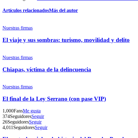
Artículos relacionados
Más del autor
Nuestras firmas
El viaje y sus sombras: turismo, movilidad y delito
Nuestras firmas
Chiapas, víctima de la delincuencia
Nuestras firmas
El final de la Ley Serrano (con pase VIP)
1,000
Fans
Me gusta
374
Seguidores
Seguir
26
Seguidores
Seguir
4,011
Seguidores
Seguir