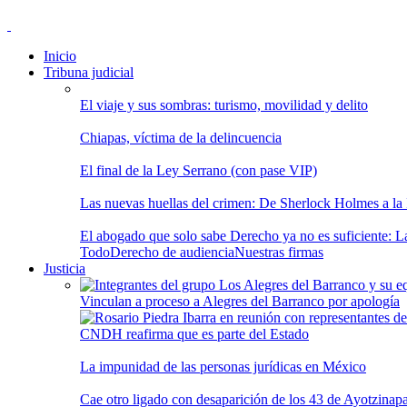
Inicio
Tribuna judicial
El viaje y sus sombras: turismo, movilidad y delito
Chiapas, víctima de la delincuencia
El final de la Ley Serrano (con pase VIP)
Las nuevas huellas del crimen: De Sherlock Holmes a la In
El abogado que solo sabe Derecho ya no es suficiente: Las
Todo
Derecho de audiencia
Nuestras firmas
Justicia
Vinculan a proceso a Alegres del Barranco por apología
CNDH reafirma que es parte del Estado
La impunidad de las personas jurídicas en México
Cae otro ligado con desaparición de los 43 de Ayotzinap