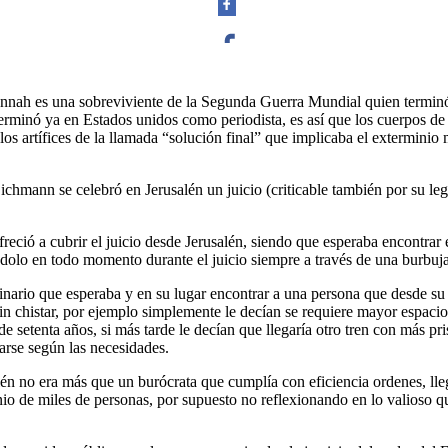
Facebook
nah es una sobreviviente de la Segunda Guerra Mundial quien terminó
rminó ya en Estados unidos como periodista, es así que los cuerpos de s
os artífices de la llamada “solución final” que implicaba el extermini
Eichmann se celebró en Jerusalén un juicio (criticable también por su l
Twitter
freció a cubrir el juicio desde Jerusalén, siendo que esperaba encontr
olo en todo momento durante el juicio siempre a través de una burbuja 
ario que esperaba y en su lugar encontrar a una persona que desde su óp
n chistar, por ejemplo simplemente le decían se requiere mayor espaci
Whatsapp
e setenta años, si más tarde le decían que llegaría otro tren con más p
arse según las necesidades.
én no era más que un burócrata que cumplía con eficiencia ordenes, ll
o de miles de personas, por supuesto no reflexionando en lo valioso que