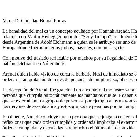
M. en D. Christian Bernal Porras
La banalidad del mal es un concepto acuñado por Hannah Arendt, Han
relación con Martin Heidegger autor del “Ser y Tiempo”, finalmente te
desde Argentina de Adolf Eichmann a quien se le atribuyo ser uno de l
Europa donde fueron muertos judíos, masones, comunistas, etc.
Con motivo del traslado (criticable por muchos por su ilegalidad) de 
habían celebrado en Núremberg.
Arendt quien había vivido de cerca la barbarie Nazi de inmediato se o
ordenar la aniquilación de miles de personas de un plumazo, observánd
La decepción de Arendt fue grande al no encontrar al mounstro sanguin
persona que cumplía burocráticamente los mandatos que se le daban si
que se exterminaran a grupos de personas, por ejemplo a las mayores d
los mayores de sesenta años y estos grupos de personas podrían ampli
Finalmente, Arendt concluye que la persona que se juzgaba en Jerusal
reflexionar que cada orden cumplida y ordenada implicaba el extermini
órdenes cumplidas y ejecutadas para muchos el último día de su vida.