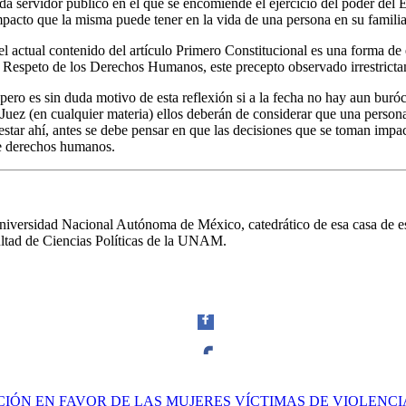
da servidor público en el que se encomiende el ejercicio del poder del 
Linkedin
mpacto que la misma puede tener en la vida de una persona en su familia
actual contenido del artículo Primero Constitucional es una forma de e
 y Respeto de los Derechos Humanos, este precepto observado irrestrict
ro es sin duda motivo de esta reflexión si a la fecha no hay aun buróc
el Juez (en cualquier materia) ellos deberán de considerar que una perso
star ahí, antes se debe pensar en que las decisiones que se toman impac
de derechos humanos.
iversidad Nacional Autónoma de México, catedrático de esa casa de est
ultad de Ciencias Políticas de la UNAM.
Facebook
IÓN EN FAVOR DE LAS MUJERES VÍCTIMAS DE VIOLENCI