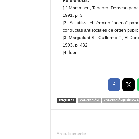
Referencias.
[1] Mommsen, Teodoro, Derecho penal 
1991, p. 3.
[2] Se utiliza el término “poena” par
conductas antisociales de orden públic
[3] Margadant S., Guillermo F., El Der
1993, p. 432.
[4] Ídem.
ETIQUETAS
CONCEPCIÓN
CONCEPCIÓN JURÍDICA 
Artículo anterior