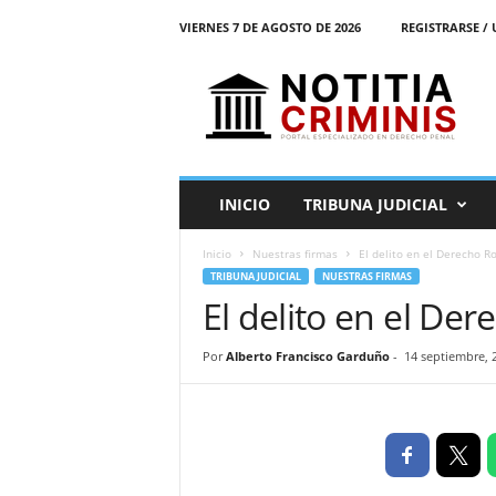
VIERNES 7 DE AGOSTO DE 2026
REGISTRARSE / 
N
o
t
i
t
i
a
INICIO
TRIBUNA JUDICIAL
C
r
Inicio
Nuestras firmas
El delito en el Derecho 
i
TRIBUNA JUDICIAL
NUESTRAS FIRMAS
m
El delito en el D
i
n
i
Por
Alberto Francisco Garduño
-
14 septiembre, 
s
E
l
P
o
r