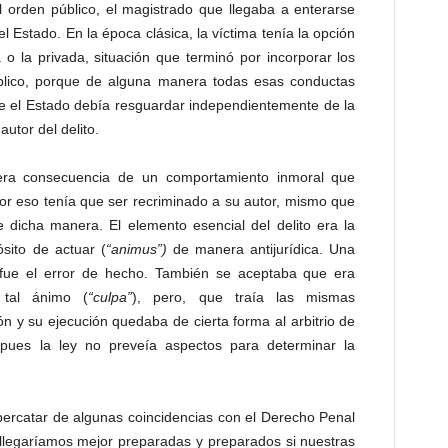
 orden público, el magistrado que llegaba a enterarse
l Estado. En la época clásica, la víctima tenía la opción
 o la privada, situación que terminó por incorporar los
úblico, porque de alguna manera todas esas conductas
ue el Estado debía resguardar independientemente de la
autor del delito.
 era consecuencia de un comportamiento inmoral que
por eso tenía que ser recriminado a su autor, mismo que
e dicha manera. El elemento esencial del delito era la
sito de actuar (
“animus”)
de manera antijurídica. Una
 fue el error de hecho. También se aceptaba que era
 tal ánimo (
“culpa”
), pero, que traía las mismas
n y su ejecución quedaba de cierta forma al arbitrio de
 pues la ley no preveía aspectos para determinar la
ercatar de algunas coincidencias con el Derecho Penal
 llegaríamos mejor preparadas y preparados si nuestras