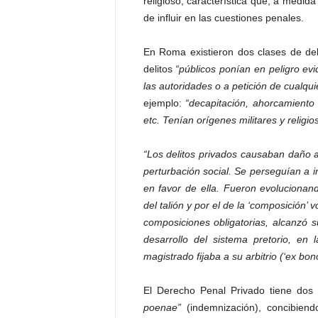
religioso, característica que, a medid
de influir en las cuestiones penales.
En Roma existieron dos clases de del
delitos
“públicos ponían en peligro ev
las autoridades o a petición de cualq
ejemplo:
“decapitación, ahorcamiento 
etc. Tenían orígenes militares y religio
“Los delitos privados causaban daño a
perturbación social. Se perseguían a i
en favor de ella. Fueron evolucionan
del talión y por el de la ‘composición’ v
composiciones obligatorias, alcanzó s
desarrollo del sistema pretorio, en
magistrado fijaba a su arbitrio (‘ex bo
El Derecho Penal Privado tiene dos
poenae”
(indemnización), concibien