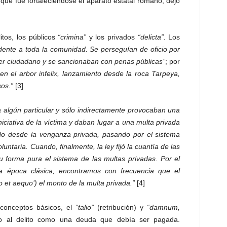
a que fue fortaleciéndose el aparato estatal romano, dejó
itos, los públicos
“crimina”
y los privados
“delicta”.
Los
idente a toda la comunidad. Se perseguían de oficio por
uier ciudadano y se sancionaban con penas públicas”
; por
en el arbor infelix, lanzamiento desde la roca Tarpeya,
sos.”
[3]
 algún particular y sólo indirectamente provocaban una
niciativa de la víctima y daban lugar a una multa privada
do desde la venganza privada, pasando por el sistema
oluntaria. Cuando, finalmente, la ley fijó la cuantía de las
u forma pura el sistema de las multas privadas. Por el
 la época clásica, encontramos con frecuencia que el
no et aequo’) el monto de la multa privada.”
[4]
 conceptos básicos, el
“talio”
(retribución) y
“damnum,
do al delito como una deuda que debía ser pagada.