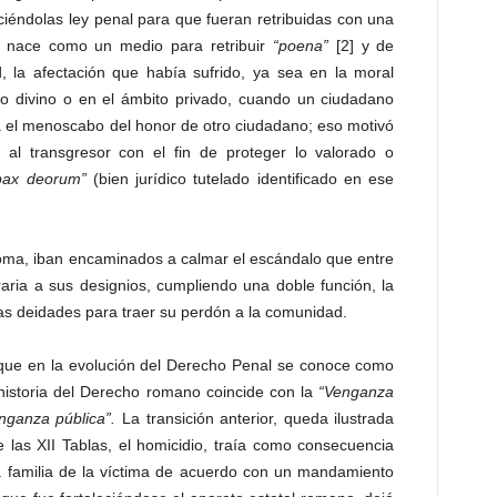
ciéndolas ley penal para que fueran retribuidas con una
 nace como un medio para retribuir
“poena”
[2] y de
, la afectación que había sufrido, ya sea en la moral
echo divino o en el ámbito privado, cuando un ciudadano
a el menoscabo del honor de otro ciudadano; eso motivó
 al transgresor con el fin de proteger lo valorado o
ax deorum”
(bien jurídico tutelado identificado en ese
Roma, iban encaminados a calmar el escándalo que entre
aria a sus designios, cumpliendo una doble función, la
e las deidades para traer su perdón a la comunidad.
 que en la evolución del Derecho Penal se conoce como
historia del Derecho romano coincide con la
“Venganza
nganza pública”.
La transición anterior, queda ilustrada
e las XII Tablas, el homicidio, traía como consecuencia
la familia de la víctima de acuerdo con un mandamiento