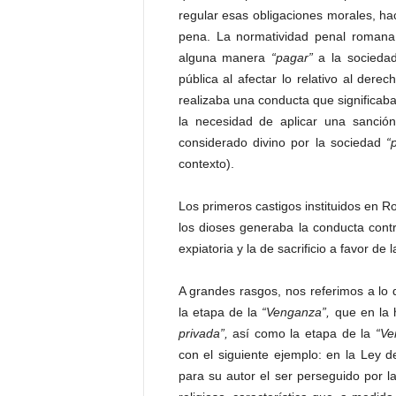
P
regular esas obligaciones morales, ha
e
pena. La normatividad penal romana
n
alguna manera
“pagar”
a la sociedad
a
pública al afectar lo relativo al der
l
realizaba una conducta que significab
la necesidad de aplicar una sanción
considerado divino por la sociedad
“p
contexto).
Los primeros castigos instituidos en 
los dioses generaba la conducta contr
expiatoria y la de sacrificio a favor d
A grandes rasgos, nos referimos a lo
la etapa de la
“Venganza”,
que en la 
privada”,
así como la etapa de la
“Ve
con el siguiente ejemplo: en la Ley d
para su autor el ser perseguido por 