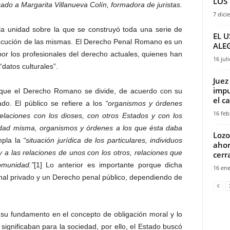
LOS 
ado a Margarita Villanueva Colín, formadora de juristas.
7 dici
la unidad sobre la que se construyó toda una serie de
EL U
ecución de las mismas. El Derecho Penal Romano es un
ALE
r los profesionales del derecho actuales, quienes han
16 jul
“datos culturales”.
Juez
impu
 que el Derecho Romano se divide, de acuerdo con su
el c
vado. El público se refiere a los
“organismos y órdenes
16 feb
relaciones con los dioses, con otros Estados y con los
dad misma, organismos y órdenes a los que ésta daba
Lozo
mpla la
“situación jurídica de los particulares, individuos
ahor
a las relaciones de unos con los otros, relaciones que
cerr
omunidad.”
[1] Lo anterior es importante porque dicha
16 ene
al privado y un Derecho penal público, dependiendo de
su fundamento en el concepto de obligación moral y lo
ignificaban para la sociedad, por ello, el Estado buscó