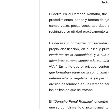
Dedic
t
a
El delito en el Derecho Romano, fue 
l
procedimientos, penas y formas de ej
d
e
campo vasto, pocas veces abordado po
D
restringido su utilidad prácticamente a 
i
f
Es necesario comenzar por recordar
u
propia clasificación, en público y pri
s
interiores de la comunidad, y a sus 
i
miembros pertenecientes a la comuni
ó
n
vida”.
En tanto que el privado, conte
d
que formaban parte de la comunidad y 
e
determinaba y regulaba la propia c
l
división desembocó en un Derecho pen
S
los delitos de que se trataba.
a
b
El
“Derecho Penal Romano”
encontró 
e
r
que su cumplimiento o incumplimiento s