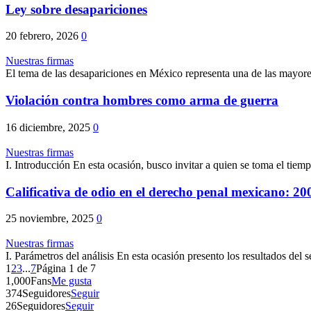
Ley sobre desapariciones
20 febrero, 2026
0
Nuestras firmas
El tema de las desapariciones en México representa una de las mayore
Violación contra hombres como arma de guerra
16 diciembre, 2025
0
Nuestras firmas
I. Introducción En esta ocasión, busco invitar a quien se toma el tiempo
Calificativa de odio en el derecho penal mexicano: 20
25 noviembre, 2025
0
Nuestras firmas
I. Parámetros del análisis En esta ocasión presento los resultados del 
1
2
3
...
7
Página 1 de 7
1,000
Fans
Me gusta
374
Seguidores
Seguir
26
Seguidores
Seguir