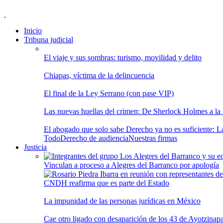
Inicio
Tribuna judicial
El viaje y sus sombras: turismo, movilidad y delito
Chiapas, víctima de la delincuencia
El final de la Ley Serrano (con pase VIP)
Las nuevas huellas del crimen: De Sherlock Holmes a la In
El abogado que solo sabe Derecho ya no es suficiente: Las
Todo
Derecho de audiencia
Nuestras firmas
Justicia
Vinculan a proceso a Alegres del Barranco por apología
CNDH reafirma que es parte del Estado
La impunidad de las personas jurídicas en México
Cae otro ligado con desaparición de los 43 de Ayotzinap