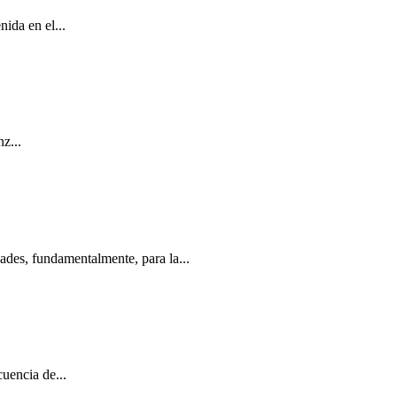
ida en el...
z...
ades, fundamentalmente, para la...
uencia de...