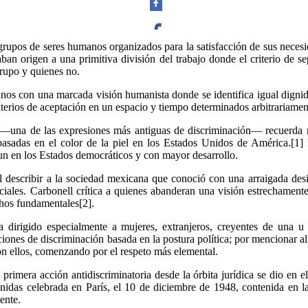
rupos de seres humanos organizados para la satisfacción de sus neces
aban origen a una primitiva división del trabajo donde el criterio de s
Facebook
grupo y quienes no.
os con una marcada visión humanista donde se identifica igual dignidad
iterios de aceptación en un espacio y tiempo determinados arbitrariamen
 —una de las expresiones más antiguas de discriminación— recuerda m
Twitter
 basadas en el color de la piel en los Estados Unidos de América.[1]
un en los Estados democráticos y con mayor desarrollo.
describir a la sociedad mexicana que conoció con una arraigada desi
ciales. Carbonell crítica a quienes abanderan una visión estrechamente 
chos fundamentales[2].
Whatsapp
ha dirigido especialmente a mujeres, extranjeros, creyentes de una u
aciones de discriminación basada en la postura política; por mencionar a
con ellos, comenzando por el respeto más elemental.
rimera acción antidiscriminatoria desde la órbita jurídica se dio en 
s celebrada en París, el 10 de diciembre de 1948, contenida en la R
ente.