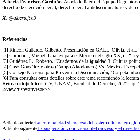
Alberto Francisco Garduño.
Asociado líder del Equipo Regulatori
derecho de ejecución penal, derecho penal antidiscriminatorio y der
X
: @albertofco9
Referencias
[1] Rincón Gallardo, Gilberto, Presentación en GALL, Olivia, et al.,
[2] Carbonell, Miguel, Una ley para el México del siglo XX, en “Ley 
[3] Gutiérrez L., Roberto, “Cuadernos de la igualdad 3. Cultura polít
[4] Caso González y otras (Campo Algodonero) Vs. México. Excepció
[5] Consejo Nacional para Prevenir la Discriminación, “Carpeta i
[6] Para consultar otros detalles sobre este tema recomiendo la lectur
Retos sociojurídicos, t. V, UNAM, Facultad de Derecho, 2025, pp
2/view?usp=drivesdk>>.
Artículo anterior
La criminalidad silenciosa del sistema financiero glob
Artículo siguiente
La suspensión condicional del proceso y el derecho d