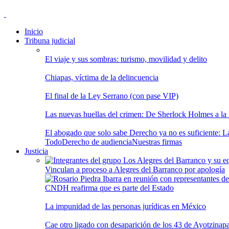
Inicio
Tribuna judicial
El viaje y sus sombras: turismo, movilidad y delito
Chiapas, víctima de la delincuencia
El final de la Ley Serrano (con pase VIP)
Las nuevas huellas del crimen: De Sherlock Holmes a la In
El abogado que solo sabe Derecho ya no es suficiente: Las
Todo
Derecho de audiencia
Nuestras firmas
Justicia
Vinculan a proceso a Alegres del Barranco por apología
CNDH reafirma que es parte del Estado
La impunidad de las personas jurídicas en México
Cae otro ligado con desaparición de los 43 de Ayotzinap