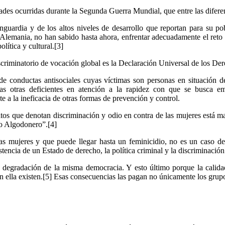
Linkedin
des ocurridas durante la Segunda Guerra Mundial, que entre las diferen
anguardia y de los altos niveles de desarrollo que reportan para su po
Alemania, no han sabido hasta ahora, enfrentar adecuadamente el reto q
ítica y cultural.[3]
scriminatorio de vocación global es la Declaración Universal de los 
 de conductas antisociales cuyas víctimas son personas en situación d
adas otras deficientes en atención a la rapidez con que se busca emi
nte a la ineficacia de otras formas de prevención y control.
litos que denotan discriminación y odio en contra de las mujeres está m
o Algodonero”.[4]
as mujeres y que puede llegar hasta un feminicidio, no es un caso de 
stencia de un Estado de derecho, la política criminal y la discriminación
a degradación de la misma democracia. Y esto último porque la calid
n ella existen.[5] Esas consecuencias las pagan no únicamente los grupo