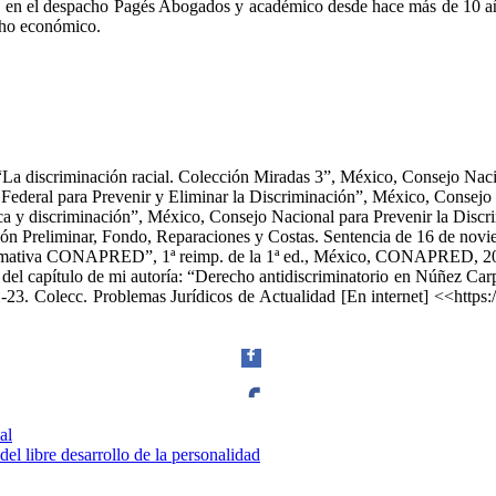
o en el despacho Pagés Abogados y académico desde hace más de 10 a
echo económico.
 “La discriminación racial. Colección Miradas 3”, México, Consejo Naci
Federal para Prevenir y Eliminar la Discriminación”, México, Consejo 
ica y discriminación”, México, Consejo Nacional para Prevenir la Discr
n Preliminar, Fondo, Reparaciones y Costas. Sentencia de 16 de novi
nformativa CONAPRED”, 1ª reimp. de la 1ª ed., México, CONAPRED, 20
a del capítulo de mi autoría: “Derecho antidiscriminatorio en Núñez Carpi
. 1-23. Colecc. Problemas Jurídicos de Actualidad [En internet] <<
al
Facebook
el libre desarrollo de la personalidad