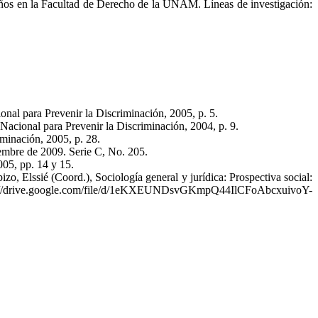
ños en la Facultad de Derecho de la UNAM. Líneas de investigación:
onal para Prevenir la Discriminación, 2005, p. 5.
Nacional para Prevenir la Discriminación, 2004, p. 9.
iminación, 2005, p. 28.
embre de 2009. Serie C, No. 205.
05, pp. 14 y 15.
zo, Elssié (Coord.), Sociología general y jurídica: Prospectiva social:
https://drive.google.com/file/d/1eKXEUNDsvGKmpQ44IlCFoAbcxuivoY-