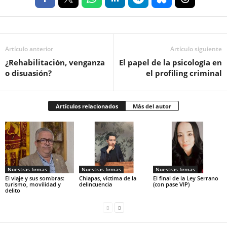
Artículo anterior
Artículo siguiente
¿Rehabilitación, venganza
El papel de la psicología en
o disuasión?
el profiling criminal
Artículos relacionados
Más del autor
Nuestras firmas
Nuestras firmas
Nuestras firmas
El viaje y sus sombras:
Chiapas, víctima de la
El final de la Ley Serrano
turismo, movilidad y
delincuencia
(con pase VIP)
delito