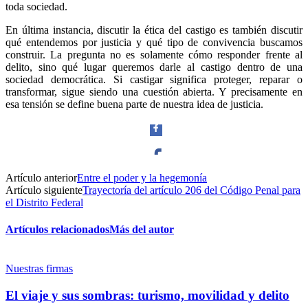
toda sociedad.
En última instancia, discutir la ética del castigo es también discutir
qué entendemos por justicia y qué tipo de convivencia buscamos
construir. La pregunta no es solamente cómo responder frente al
delito, sino qué lugar queremos darle al castigo dentro de una
sociedad democrática. Si castigar significa proteger, reparar o
transformar, sigue siendo una cuestión abierta. Y precisamente en
esa tensión se define buena parte de nuestra idea de justicia.
Artículo anterior
Entre el poder y la hegemonía
Facebook
Artículo siguiente
Trayectoría del artículo 206 del Código Penal para
el Distrito Federal
Artículos relacionados
Más del autor
Twitter
Nuestras firmas
El viaje y sus sombras: turismo, movilidad y delito