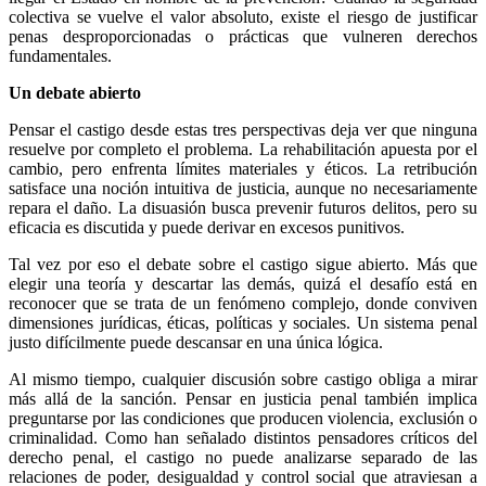
colectiva se vuelve el valor absoluto, existe el riesgo de justificar
penas desproporcionadas o prácticas que vulneren derechos
fundamentales.
Un debate abierto
Bluesky
Pensar el castigo desde estas tres perspectivas deja ver que ninguna
resuelve por completo el problema. La rehabilitación apuesta por el
cambio, pero enfrenta límites materiales y éticos. La retribución
satisface una noción intuitiva de justicia, aunque no necesariamente
repara el daño. La disuasión busca prevenir futuros delitos, pero su
eficacia es discutida y puede derivar en excesos punitivos.
Threads
Tal vez por eso el debate sobre el castigo sigue abierto. Más que
elegir una teoría y descartar las demás, quizá el desafío está en
reconocer que se trata de un fenómeno complejo, donde conviven
dimensiones jurídicas, éticas, políticas y sociales. Un sistema penal
justo difícilmente puede descansar en una única lógica.
Al mismo tiempo, cualquier discusión sobre castigo obliga a mirar
más allá de la sanción. Pensar en justicia penal también implica
preguntarse por las condiciones que producen violencia, exclusión o
criminalidad. Como han señalado distintos pensadores críticos del
derecho penal, el castigo no puede analizarse separado de las
relaciones de poder, desigualdad y control social que atraviesan a