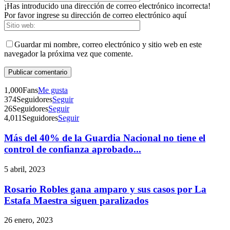
¡Has introducido una dirección de correo electrónico incorrecta!
Por favor ingrese su dirección de correo electrónico aquí
Guardar mi nombre, correo electrónico y sitio web en este
navegador la próxima vez que comente.
1,000
Fans
Me gusta
374
Seguidores
Seguir
26
Seguidores
Seguir
4,011
Seguidores
Seguir
Más del 40% de la Guardia Nacional no tiene el
Telegram
control de confianza aprobado...
5 abril, 2023
Rosario Robles gana amparo y sus casos por La
Estafa Maestra siguen paralizados
26 enero, 2023