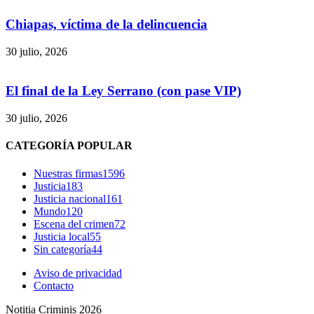
Chiapas, víctima de la delincuencia
30 julio, 2026
El final de la Ley Serrano (con pase VIP)
30 julio, 2026
Bluesky
CATEGORÍA POPULAR
Nuestras firmas
1596
Justicia
183
Justicia nacional
161
Threads
Mundo
120
Escena del crimen
72
Justicia local
55
Sin categoría
44
Aviso de privacidad
Contacto
Notitia Criminis 2026