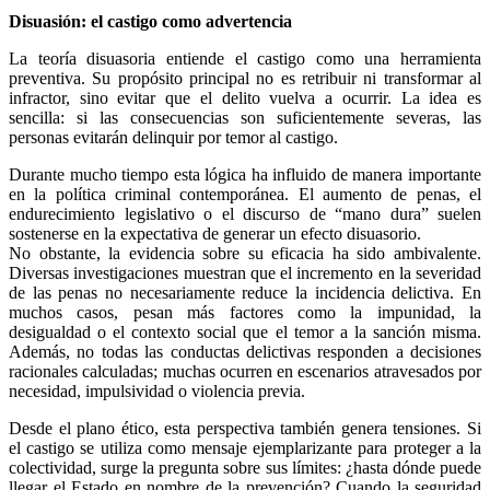
Disuasión: el castigo como advertencia
La teoría disuasoria entiende el castigo como una herramienta
preventiva. Su propósito principal no es retribuir ni transformar al
infractor, sino evitar que el delito vuelva a ocurrir. La idea es
sencilla: si las consecuencias son suficientemente severas, las
personas evitarán delinquir por temor al castigo.
Durante mucho tiempo esta lógica ha influido de manera importante
en la política criminal contemporánea. El aumento de penas, el
endurecimiento legislativo o el discurso de “mano dura” suelen
sostenerse en la expectativa de generar un efecto disuasorio.
No obstante, la evidencia sobre su eficacia ha sido ambivalente.
Diversas investigaciones muestran que el incremento en la severidad
de las penas no necesariamente reduce la incidencia delictiva. En
muchos casos, pesan más factores como la impunidad, la
desigualdad o el contexto social que el temor a la sanción misma.
Además, no todas las conductas delictivas responden a decisiones
racionales calculadas; muchas ocurren en escenarios atravesados por
necesidad, impulsividad o violencia previa.
Desde el plano ético, esta perspectiva también genera tensiones. Si
el castigo se utiliza como mensaje ejemplarizante para proteger a la
colectividad, surge la pregunta sobre sus límites: ¿hasta dónde puede
llegar el Estado en nombre de la prevención? Cuando la seguridad