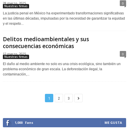
28 marzo, 2025
0
Nuestras firmas
La justicia penal en México ha experimentado transformaciones significativas
en las últimas décadas, impulsadas por la necesidad de garantizar la equidad
y el respeto...
Delitos medioambientales y sus
consecuencias económicas
12 marzo, 2025
0
Nuestras firmas
El daño al medio ambiente no solo es una crisis ecológica, sino también un
problema económico de gran escala. La deforestación ilegal, la
contaminación,...
1
2
3
1,000
Fans
ME GUSTA