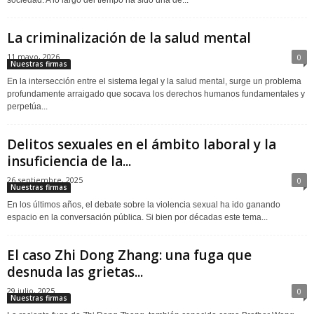
sociedad. A lo largo del tiempo ha sido una de...
La criminalización de la salud mental
11 mayo, 2026
0
Nuestras firmas
En la intersección entre el sistema legal y la salud mental, surge un problema
profundamente arraigado que socava los derechos humanos fundamentales y
perpetúa...
Delitos sexuales en el ámbito laboral y la
insuficiencia de la...
26 septiembre, 2025
0
Nuestras firmas
En los últimos años, el debate sobre la violencia sexual ha ido ganando
espacio en la conversación pública. Si bien por décadas este tema...
El caso Zhi Dong Zhang: una fuga que
desnuda las grietas...
29 julio, 2025
0
Nuestras firmas