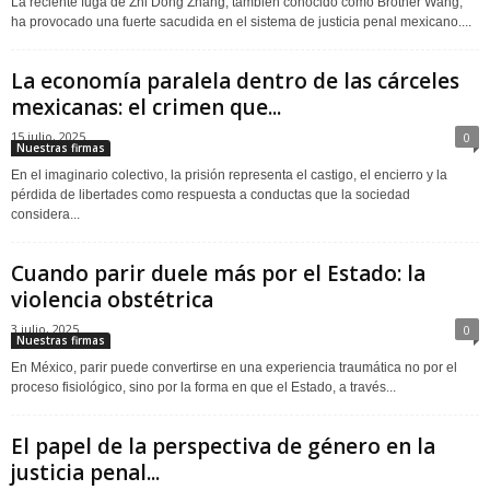
La reciente fuga de Zhi Dong Zhang, también conocido como Brother Wang,
ha provocado una fuerte sacudida en el sistema de justicia penal mexicano....
La economía paralela dentro de las cárceles
mexicanas: el crimen que...
15 julio, 2025
0
Nuestras firmas
En el imaginario colectivo, la prisión representa el castigo, el encierro y la
pérdida de libertades como respuesta a conductas que la sociedad
considera...
Cuando parir duele más por el Estado: la
violencia obstétrica
3 julio, 2025
0
Nuestras firmas
En México, parir puede convertirse en una experiencia traumática no por el
proceso fisiológico, sino por la forma en que el Estado, a través...
El papel de la perspectiva de género en la
justicia penal...