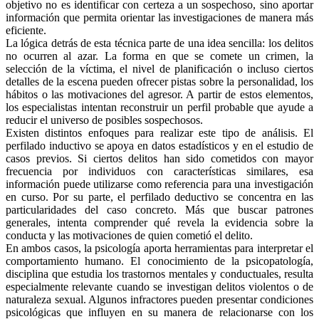
objetivo no es identificar con certeza a un sospechoso, sino aportar
información que permita orientar las investigaciones de manera más
Whatsapp
eficiente.
La lógica detrás de esta técnica parte de una idea sencilla: los delitos
no ocurren al azar. La forma en que se comete un crimen, la
selección de la víctima, el nivel de planificación o incluso ciertos
detalles de la escena pueden ofrecer pistas sobre la personalidad, los
hábitos o las motivaciones del agresor. A partir de estos elementos,
los especialistas intentan reconstruir un perfil probable que ayude a
reducir el universo de posibles sospechosos.
Linkedin
Existen distintos enfoques para realizar este tipo de análisis. El
perfilado inductivo se apoya en datos estadísticos y en el estudio de
casos previos. Si ciertos delitos han sido cometidos con mayor
frecuencia por individuos con características similares, esa
información puede utilizarse como referencia para una investigación
en curso. Por su parte, el perfilado deductivo se concentra en las
particularidades del caso concreto. Más que buscar patrones
generales, intenta comprender qué revela la evidencia sobre la
conducta y las motivaciones de quien cometió el delito.
En ambos casos, la psicología aporta herramientas para interpretar el
comportamiento humano. El conocimiento de la psicopatología,
disciplina que estudia los trastornos mentales y conductuales, resulta
especialmente relevante cuando se investigan delitos violentos o de
naturaleza sexual. Algunos infractores pueden presentar condiciones
psicológicas que influyen en su manera de relacionarse con los