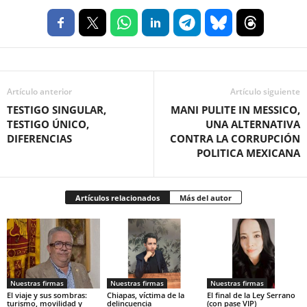
Artículo anterior
Artículo siguiente
TESTIGO SINGULAR,
MANI PULITE IN MESSICO,
TESTIGO ÚNICO,
UNA ALTERNATIVA
DIFERENCIAS
CONTRA LA CORRUPCIÓN
POLITICA MEXICANA
Artículos relacionados
Más del autor
Nuestras firmas
Nuestras firmas
Nuestras firmas
El viaje y sus sombras:
Chiapas, víctima de la
El final de la Ley Serrano
turismo, movilidad y
delincuencia
(con pase VIP)