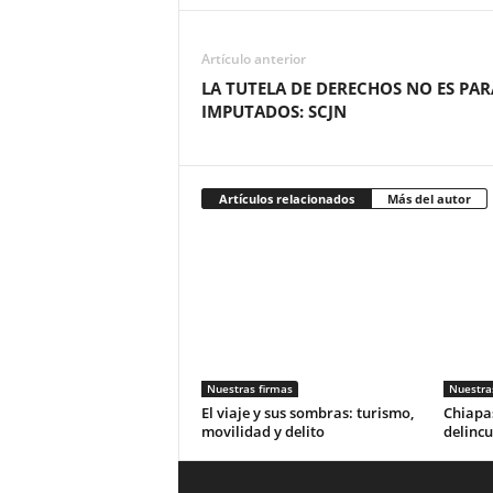
Artículo anterior
LA TUTELA DE DERECHOS NO ES PAR
IMPUTADOS: SCJN
Artículos relacionados
Más del autor
Nuestras firmas
Nuestra
El viaje y sus sombras: turismo,
Chiapas
movilidad y delito
delincu