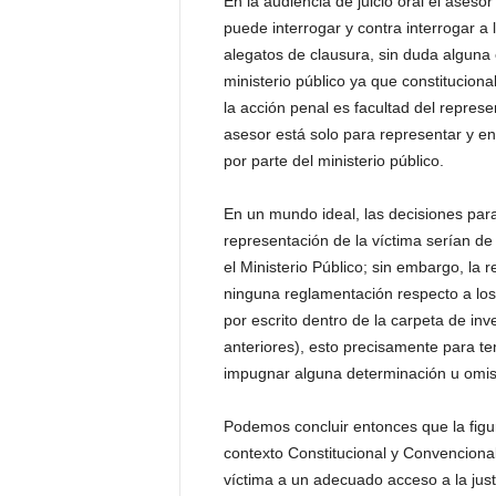
En la audiencia de juicio oral el asesor
puede interrogar y contra interrogar a l
alegatos de clausura, sin duda alguna e
ministerio público ya que constitucional
la acción penal es facultad del represe
asesor está solo para representar y en
por parte del ministerio público.
En un mundo ideal, las decisiones para 
representación de la víctima serían de
el Ministerio Público; sin embargo, la 
ninguna reglamentación respecto a lo
por escrito dentro de la carpeta de in
anteriores), esto precisamente para te
impugnar alguna determinación u omis
Podemos concluir entonces que la figur
contexto Constitucional y Convencional
víctima a un adecuado acceso a la justi