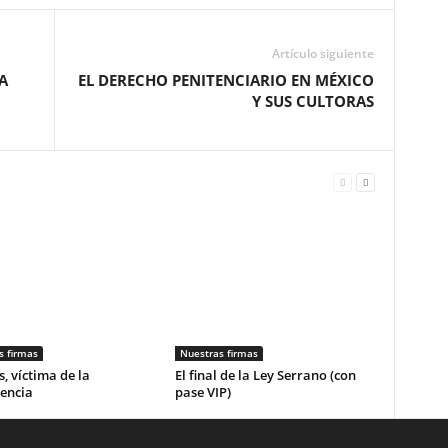
Artículo siguiente
A
EL DERECHO PENITENCIARIO EN MÉXICO
Y SUS CULTORAS
s firmas
Nuestras firmas
, víctima de la
El final de la Ley Serrano (con
encia
pase VIP)