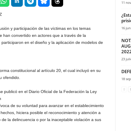
11 no
Z
¿Est
pris
16 jun
usión y participación de las víctimas en los temas
 se han convertido en actores que a través de la
NOT
 participaron en el diseño y la aplicación de modelos de
AUG
202
23 jul
orma constitucional al artículo 20, el cual incluyó en su
DEF
u ofendido.
18 sep
 publicó en el Diario Oficial de la Federación la Ley
n
ívoca de su voluntad para avanzar en el establecimiento
 hechos, hiciera posible el reconocimiento y atención a
de la delincuencia o por la inaceptable violación a sus