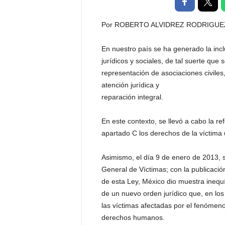
t
a
Por ROBERTO ALVIDREZ RODRIGUE
l
d
En nuestro país se ha generado la incl
e
jurídicos y sociales, de tal suerte que
D
i
representación de asociaciones civiles,
f
atención jurídica y
u
reparación integral.
s
i
En este contexto, se llevó a cabo la ref
ó
apartado C los derechos de la víctima 
n
d
e
Asimismo, el día 9 de enero de 2013, se
l
General de Víctimas; con la publicació
S
de esta Ley, México dio muestra inequ
a
de un nuevo orden jurídico que, en los
b
las víctimas afectadas por el fenómeno 
e
derechos humanos.
r