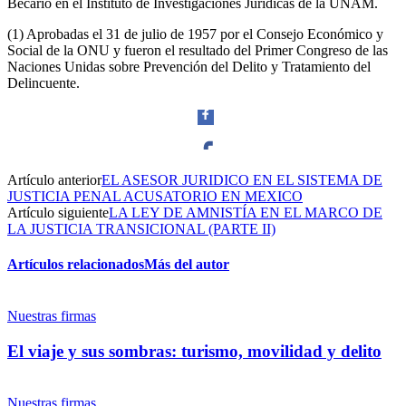
Becario en el Instituto de Investigaciones Jurídicas de la UNAM.
(1) Aprobadas el 31 de julio de 1957 por el Consejo Económico y
Social de la ONU y fueron el resultado del Primer Congreso de las
Naciones Unidas sobre Prevención del Delito y Tratamiento del
Delincuente.
Artículo anterior
EL ASESOR JURIDICO EN EL SISTEMA DE
Facebook
JUSTICIA PENAL ACUSATORIO EN MEXICO
Artículo siguiente
LA LEY DE AMNISTÍA EN EL MARCO DE
LA JUSTICIA TRANSICIONAL (PARTE II)
Artículos relacionados
Más del autor
Twitter
Nuestras firmas
El viaje y sus sombras: turismo, movilidad y delito
Nuestras firmas
Whatsapp