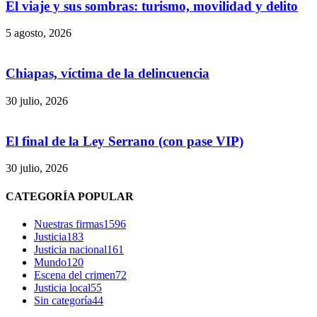
El viaje y sus sombras: turismo, movilidad y delito
5 agosto, 2026
Chiapas, víctima de la delincuencia
30 julio, 2026
El final de la Ley Serrano (con pase VIP)
30 julio, 2026
CATEGORÍA POPULAR
Nuestras firmas
1596
Justicia
183
Justicia nacional
161
Mundo
120
Escena del crimen
72
Justicia local
55
Sin categoría
44