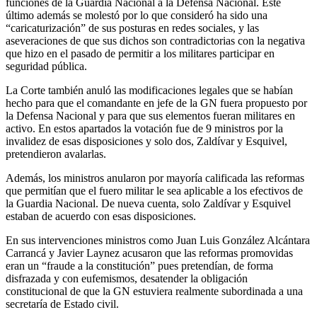
funciones de la Guardia Nacional a la Defensa Nacional. Este
último además se molestó por lo que consideró ha sido una
“caricaturización” de sus posturas en redes sociales, y las
aseveraciones de que sus dichos son contradictorias con la negativa
que hizo en el pasado de permitir a los militares participar en
seguridad pública.
Linkedin
La Corte también anuló las modificaciones legales que se habían
hecho para que el comandante en jefe de la GN fuera propuesto por
la Defensa Nacional y para que sus elementos fueran militares en
activo. En estos apartados la votación fue de 9 ministros por la
invalidez de esas disposiciones y solo dos, Zaldívar y Esquivel,
pretendieron avalarlas.
Además, los ministros anularon por mayoría calificada las reformas
que permitían que el fuero militar le sea aplicable a los efectivos de
la Guardia Nacional. De nueva cuenta, solo Zaldívar y Esquivel
estaban de acuerdo con esas disposiciones.
En sus intervenciones ministros como Juan Luis González Alcántara
Carrancá y Javier Laynez acusaron que las reformas promovidas
eran un “fraude a la constitución” pues pretendían, de forma
disfrazada y con eufemismos, desatender la obligación
constitucional de que la GN estuviera realmente subordinada a una
secretaría de Estado civil.