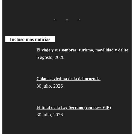
Incluso más noticias
Bluesky
El viaje y sus sombras: turismo, movilidad y delito
5 agosto, 2026
Chiapas, víctima de la delincuencia
Threads
30 julio, 2026
El final de la Ley Serrano (con pase VIP)
30 julio, 2026