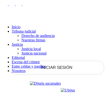
RECUPERACIÓN DE CONTRASEÑA
REGISTRARSE
Registrarse
¡Bienvenido!
Ingrese a su cuenta
Inicio
Tribuna judicial
Derecho de audiencia
Nuestras firmas
tu nombre de usuario
Justicia
Justicia local
Justicia nacional
tu contraseña
Editorial
Escena del crimen
Entre celdas y pasillos
Nosotros
¿Olvidaste tu contraseña?
Recupera tu contraseña