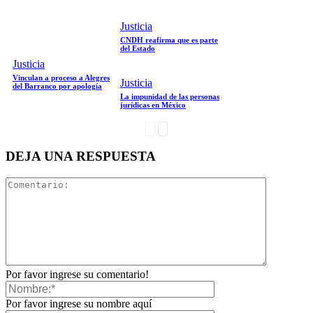
Justicia
Whatsapp
CNDH reafirma que es parte
del Estado
Justicia
Bluesky
Vinculan a proceso a Alegres
Justicia
del Barranco por apología
La impunidad de las personas
jurídicas en México
Linkedin
Threads
DEJA UNA RESPUESTA
Por favor ingrese su comentario!
Por favor ingrese su nombre aquí