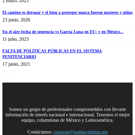
2 mayo, 2023
El camino es derogar y el bien a proteger nunca fueron mujeres y niños
23 junio, 2026
En el aire fecha de sentencia vs García Luna en EU; y en México...
11 julio, 2023
FALTA DE POLÍTICAS PÚBLICAS EN EL SISTEMA
PENITENCIARIO
17 junio, 2021
Somos un grupo de profesionales comprometidos con llevarte
información de interés nacional e internacional. Tenemos el mejor
equipo, columnistas de México y Latinoamérica.
Contáctanos:
contacto@notitiacriminis.mx