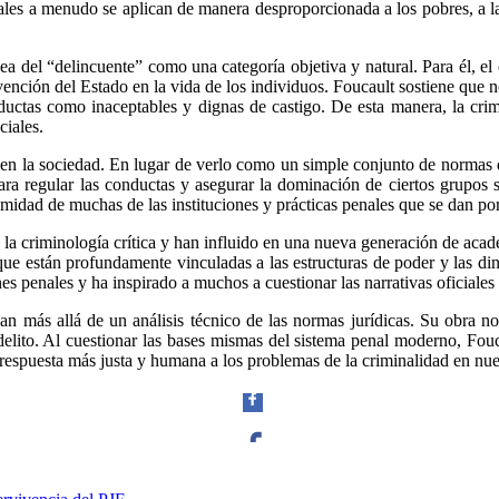
ales a menudo se aplican de manera desproporcionada a los pobres, a l
Linkedin
dea del “delincuente” como una categoría objetiva y natural. Para él, e
ervención del Estado en la vida de los individuos. Foucault sostiene que no
onductas como inaceptables y dignas de castigo. De esta manera, la cri
ciales.
l en la sociedad. En lugar de verlo como un simple conjunto de normas 
 regular las conductas y asegurar la dominación de ciertos grupos sob
itimidad de muchas de las instituciones y prácticas penales que se dan p
 la criminología crítica y han influido en una nueva generación de aca
ue están profundamente vinculadas a las estructuras de poder y las din
 penales y ha inspirado a muchos a cuestionar las narrativas oficiales so
 más allá de un análisis técnico de las normas jurídicas. Su obra nos o
l delito. Al cuestionar las bases mismas del sistema penal moderno, Fouc
a respuesta más justa y humana a los problemas de la criminalidad en nue
Facebook