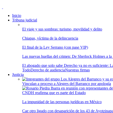
Inicio
Tribuna judicial
El viaje y sus sombras: turismo, movilidad y delito
Chiapas, víctima de la delincuencia
El final de la Ley Serrano (con pase VIP)
Las nuevas huellas del crimen: De Sherlock Holmes a la In
El abogado que solo sabe Derecho ya no es suficiente: Las
Todo
Derecho de audiencia
Nuestras firmas
Justicia
Vinculan a proceso a Alegres del Barranco por apología
CNDH reafirma que es parte del Estado
La impunidad de las personas jurídicas en México
Cae otro ligado con desaparición de los 43 de Ayotzinap