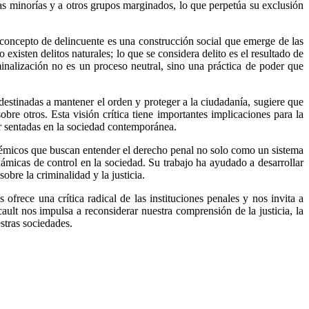
as minorías y a otros grupos marginados, lo que perpetúa su exclusión
l concepto de delincuente es una construcción social que emerge de las
 existen delitos naturales; lo que se considera delito es el resultado de
minalización no es un proceso neutral, sino una práctica de poder que
destinadas a mantener el orden y proteger a la ciudadanía, sugiere que
re otros. Esta visión crítica tiene importantes implicaciones para la
or sentadas en la sociedad contemporánea.
démicos que buscan entender el derecho penal no solo como un sistema
ámicas de control en la sociedad. Su trabajo ha ayudado a desarrollar
bre la criminalidad y la justicia.
frece una crítica radical de las instituciones penales y nos invita a
ault nos impulsa a reconsiderar nuestra comprensión de la justicia, la
stras sociedades.