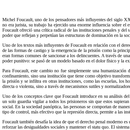
Michel Foucault, uno de los pensadores más influyentes del siglo XX,
no era jurista, su trabajo ha ejercido una enorme influencia sobre el es
Foucault ofreció una crítica radical de las instituciones penales y de
poder que reflejan y perpetúan las estructuras de dominación en la so
Uno de los textos más influyentes de Foucault en relación con el dere
de las formas de castigo y la emergencia de la prisión como la princi
eran formas comunes de sancionar a los delincuentes. A través de una 
poder punitivo: se pasó de un modelo basado en el dolor físico y la exh
Para Foucault, este cambio no fue simplemente una humanización del
confinamiento, sino una institución que tiene como objetivo transforma
la prisión y se infiltra en otras instituciones, como las escuelas, los
directa o violenta, sino a través de mecanismos sutiles y normalizado
Uno de los conceptos clave que Foucault introduce en su análisis del
un solo guardia vigilar a todos los prisioneros sin que estos supier
social. En la sociedad panóptica, las personas se comportan de maner
tipo de control, más efectivo que la represión directa, permite a las ins
Foucault también desafía la idea de que el derecho penal moderno es u
reforzar las desigualdades sociales y mantener el statu quo. El sistema