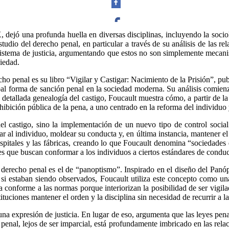
 dejó una profunda huella en diversas disciplinas, incluyendo la sociol
tudio del derecho penal, en particular a través de su análisis de las rel
Facebook
l sistema de justicia, argumentando que estos no son simplemente mecani
ciedad.
cho penal es su libro “Vigilar y Castigar: Nacimiento de la Prisión”, pu
pal forma de sanción penal en la sociedad moderna. Su análisis comienz
detallada genealogía del castigo, Foucault muestra cómo, a partir de la
Twitter
ibición pública de la pena, a uno centrado en la reforma del individuo y
 castigo, sino la implementación de un nuevo tipo de control social m
r al individuo, moldear su conducta y, en última instancia, mantener el
 hospitales y las fábricas, creando lo que Foucault denomina “sociedades
res que buscan conformar a los individuos a ciertos estándares de condu
Whatsapp
 derecho penal es el de “panoptismo”. Inspirado en el diseño del Panó
an si estaban siendo observados, Foucault utiliza este concepto como un
a conforme a las normas porque interiorizan la posibilidad de ser vigil
tituciones mantener el orden y la disciplina sin necesidad de recurrir a la
na expresión de justicia. En lugar de eso, argumenta que las leyes pena
 penal, lejos de ser imparcial, está profundamente imbricado en las rela