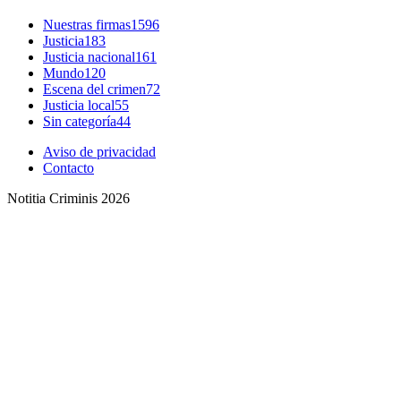
Nuestras firmas
1596
Justicia
183
Justicia nacional
161
Threads
Mundo
120
Escena del crimen
72
Justicia local
55
Sin categoría
44
Aviso de privacidad
Contacto
Notitia Criminis 2026